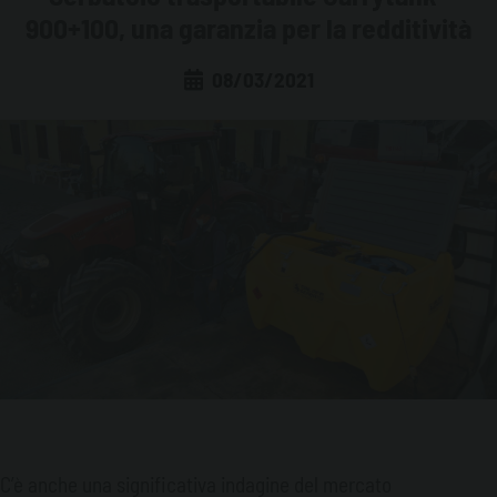
900+100, una garanzia per la redditività
LEGGI E MERCATO
TRASPORTARE IL CARBURANTE
08/03/2021
NOTIZIE CORPORATE
LE NORMATIVE
GESTIRE IL CARBURANTE
LE FIERE
IL MERCATO
STOCCARE IL CARBURANTE
BUONE PRATICHE
NON SOLO GASOLIO: ACQUA E ADBLUE®
INSIDE EMILIANA SERBATOI
C’è anche una significativa indagine del mercato