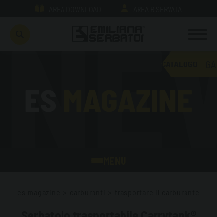
AREA DOWNLOAD
AREA RISERVATA
GA
CATALOGO
ES
MAGAZINE
MENU
ES MAGAZINE HOME
es magazine
>
carburanti
>
trasportare il carburante
CARBURANTI
Serbatoio trasportabile Carrytank®