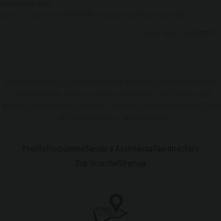
secco tra le onde
successivo:
carrytank 900+100: lancio a eima digital preview
trasportare il carburante
Questo magazine non rappresenta una testata giornalistica in quanto
viene aggiornato senza rispettare principi di periodicità. Non può
pertanto considerarsi un prodotto editoriale ai sensi delle leggi 47/1948
e 62/2001 e successivi aggiornamenti
Profilo
Produzione
Servizi e Assistenza
Tag directory
Top ricerche
Sitemap