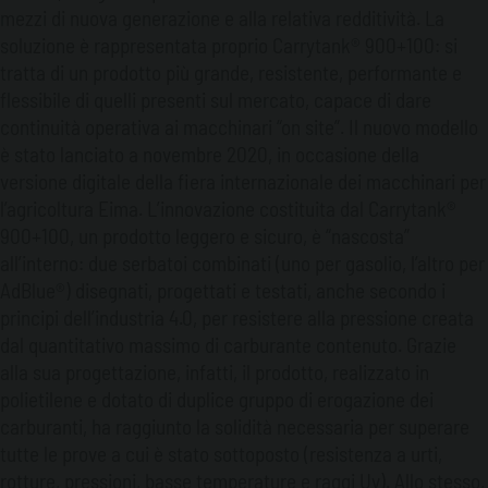
mezzi di nuova generazione e alla relativa redditività. La
soluzione è rappresentata proprio Carrytank® 900+100: si
tratta di un prodotto più grande, resistente, performante e
flessibile di quelli presenti sul mercato, capace di dare
continuità operativa ai macchinari “on site”. Il nuovo modello
è stato lanciato a novembre 2020, in occasione della
versione digitale della fiera internazionale dei macchinari per
l’agricoltura Eima. L’innovazione costituita dal Carrytank®
900+100, un prodotto leggero e sicuro, è “nascosta”
all’interno: due serbatoi combinati (uno per gasolio, l’altro per
AdBlue®) disegnati, progettati e testati, anche secondo i
principi dell’industria 4.0, per resistere alla pressione creata
dal quantitativo massimo di carburante contenuto. Grazie
alla sua progettazione, infatti, il prodotto, realizzato in
polietilene e dotato di duplice gruppo di erogazione dei
carburanti, ha raggiunto la solidità necessaria per superare
tutte le prove a cui è stato sottoposto (resistenza a urti,
rotture, pressioni, basse temperature e raggi Uv). Allo stesso,