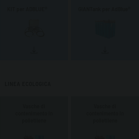
KIT per ADBLUE®
GIANTank per AdBlue®
LINEA ECOLOGICA
Vasche di
Vasche di
contenimento in
contenimento in
polietilene
polietilene