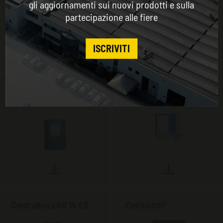
gli aggiornamenti sui nuovi prodotti e sulla
partecipazione alle fiere
CONTINUE
ISCRIVITI
Centralina WOLFTANK
Centralina Eurovac NV
D9
Centralina LAG 14 ER
Emiltouch®