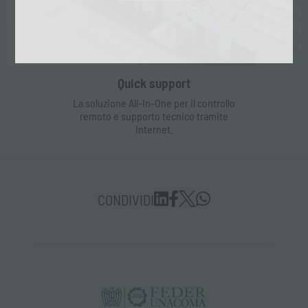
Quick support
La soluzione All-In-One per il controllo
remoto e supporto tecnico tramite
Internet.
CONDIVIDI