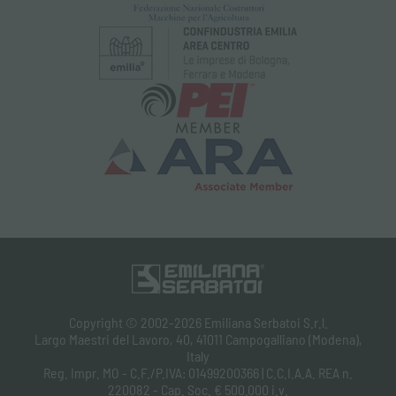
Copyright © 2002-2026 Emiliana Serbatoi S.r.l.
Largo Maestri del Lavoro, 40, 41011 Campogalliano (Modena),
Italy
Reg. Impr. MO - C.F./P.IVA: 01499200366 | C.C.I.A.A. REA n.
220082 - Cap. Soc. € 500.000 i.v.