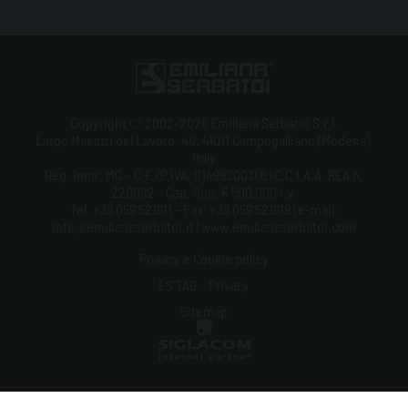
Copyright © 2002-2026 Emiliana Serbatoi S.r.l.
Largo Maestri del Lavoro, 40, 41011 Campogalliano (Modena),
Italy
Reg. Impr. MO - C.F./P.IVA: 01499200366 | C.C.I.A.A. REA n.
220082 - Cap. Soc. € 500.000 i.v.
Tel. +39 059 521911 - Fax: +39 059 521919 | e-mail:
info@emilianaserbatoi.it | www.emilianaserbatoi.com
Privacy e Cookie policy
ES TAG - Privacy
Sitemap