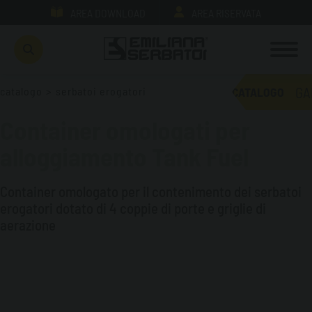
AREA DOWNLOAD
AREA RISERVATA
GA
catalogo
>
serbatoi erogatori
CATALOGO
Container omologati per
alloggiamento Tank Fuel
Container omologato per il contenimento dei serbatoi
erogatori dotato di 4 coppie di porte e griglie di
aerazione