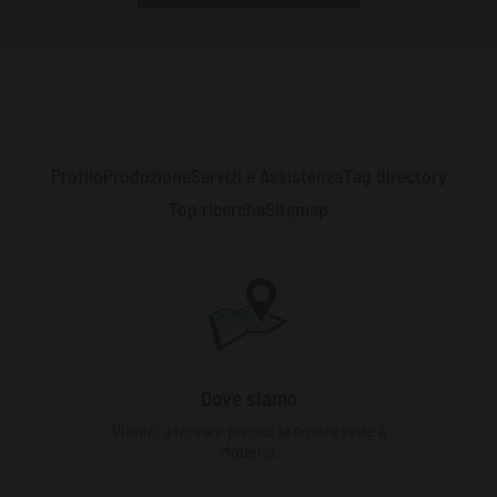
Profilo
Produzione
Servizi e Assistenza
Tag directory
Top ricerche
Sitemap
Dove siamo
Vienici a trovare presso la nostra sede a
Modena.