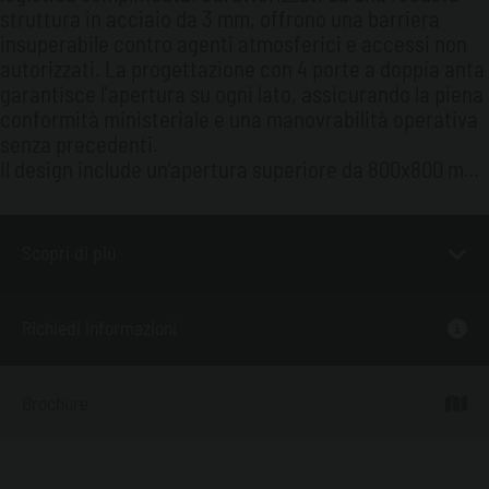
struttura in acciaio da 3 mm, offrono una barriera
insuperabile contro agenti atmosferici e accessi non
autorizzati. La progettazione con 4 porte a doppia anta
garantisce l'apertura su ogni lato, assicurando la piena
conformità ministeriale e una manovrabilità operativa
senza precedenti.
Il design include un’apertura superiore da 800x800 mm
per l'accesso rapido al passo d'uomo e 4 griglie per una
ventilazione ottimale. La movimentazione è agevolata
da tasche per forche integrate, permettendo
Scopri di più
spostamenti sicuri anche con il serbatoio inserito.
Personalizzabili con impianto elettrico a norma e
colorazioni su richiesta, questi container trasformano
Richiedi informazioni
lo stoccaggio in una stazione di rifornimento
professionale, protetta e versatile.
Brochure