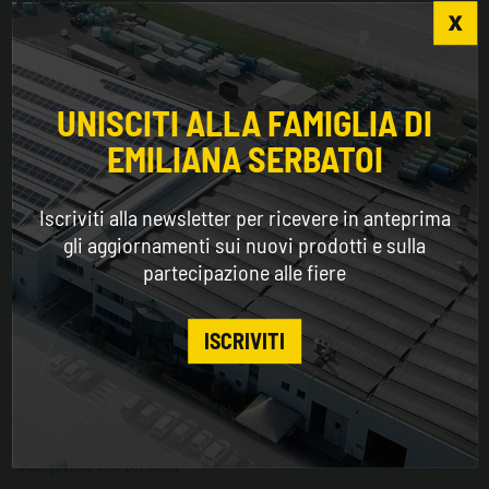
Choose the country you are in and your language
Settore*
for a better browsing experience
UNISCITI ALLA FAMIGLIA DI
EMILIANA SERBATOI
WORLDWIDE
Iscriviti alla newsletter per ricevere in anteprima
Nazione*
ENGLISH
gli aggiornamenti sui nuovi prodotti e sulla
partecipazione alle fiere
CONTINUE
Indirizzo
ISCRIVITI
CAP
Obbligatorio solo per Italia *