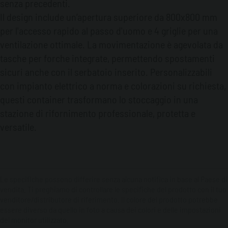
senza precedenti.
Il design include un’apertura superiore da 800x800 mm
per l'accesso rapido al passo d'uomo e 4 griglie per una
ventilazione ottimale. La movimentazione è agevolata da
tasche per forche integrate, permettendo spostamenti
sicuri anche con il serbatoio inserito. Personalizzabili
con impianto elettrico a norma e colorazioni su richiesta,
questi container trasformano lo stoccaggio in una
stazione di rifornimento professionale, protetta e
versatile.
Le specifiche possono differire senza alcuna notifica in base al Paese di
vendita. Ti preghiamo di controllare le specifiche del prodotto con il tuo
venditore/distributore di riferimento. Il colore del prodotto potrebbe
essere diverso da quello in foto a causa dei colori e delle impostazioni
del monitor utilizzato.