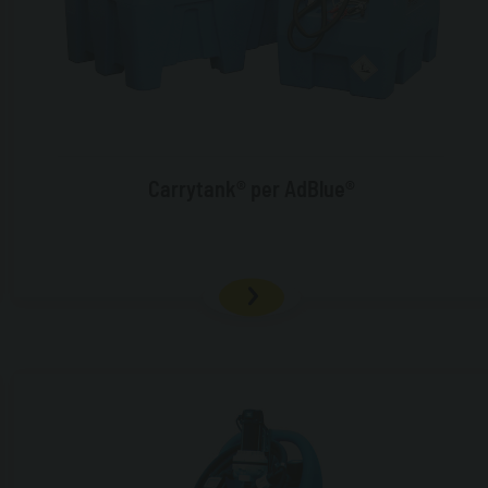
Carrytank® per AdBlue®