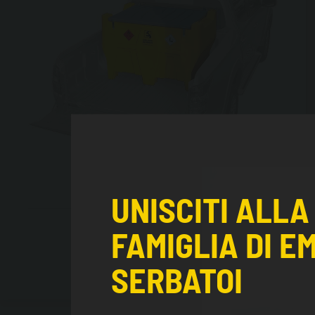
UNISCITI ALLA
Carrytank® Pick-up
FAMIGLIA DI E
SERBATOI