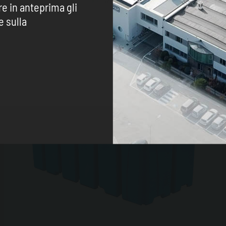
WORLDWIDE
ENGLISH
re in anteprima gli
e sulla
CONTINUE