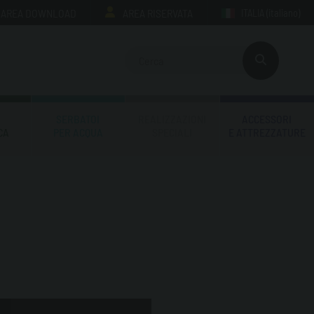
AREA DOWNLOAD
AREA RISERVATA
ITALIA
(italiano)
SERBATOI
REALIZZAZIONI
ACCESSORI
CA
PER ACQUA
SPECIALI
E ATTREZZATURE