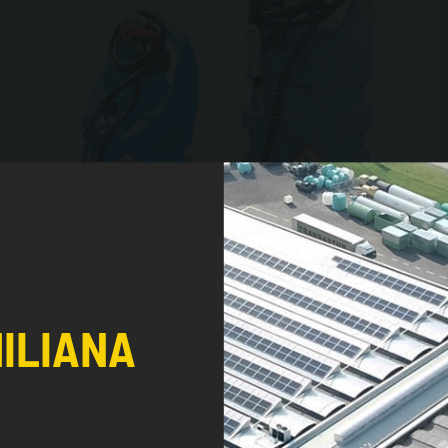
Emilcaddy® 55 e 110 per AdBlue®
MILIANA
Choose the country you are in and you
better browsing experie