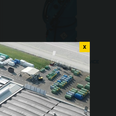
Emilcaddy® Car-Service
r language for a
nce