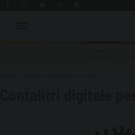
SERBATOI
SERBATOI
SERBATOI
DA TRASPORTO
EROGATORI
DA INTERRO
DI 
catalogo
>
accessori e attrezzature
>
contalitri
Contalitri digitale p