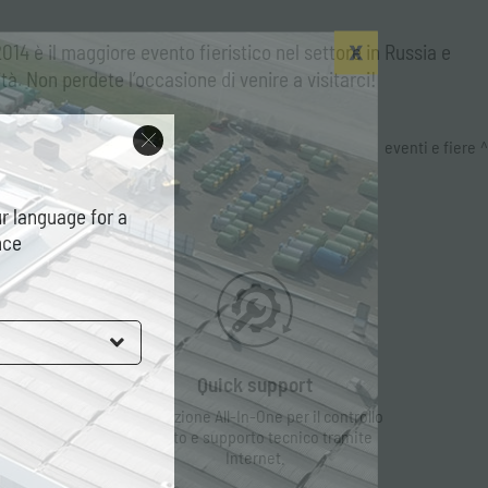
014 è il maggiore evento fieristico nel settore in Russia e
à. Non perdete l’occasione di venire a visitarci!
eventi e fiere
r language for a
nce
Quick support
La soluzione All-In-One per il controllo
remoto e supporto tecnico tramite
Internet.