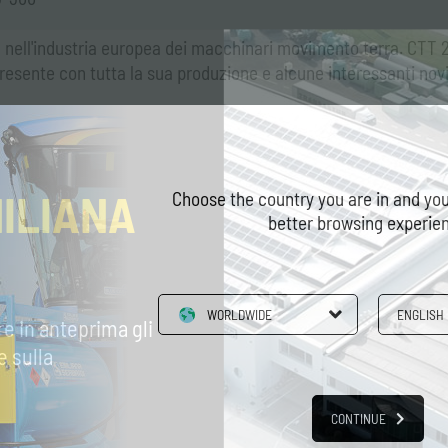
sa nell'industria europea dei macchinari movimento terra. CTT 2
resente con tutta la sua produzione e alcune interessanti novit
MILIANA
Choose the country you are in and you
better browsing experie
WORLDWIDE
ENGLISH
re in anteprima gli
e sulla
Contatti
ostra sede a
Contatta il nostro servizio clienti per
qualsiasi richiesta di informazioni.
CONTINUE