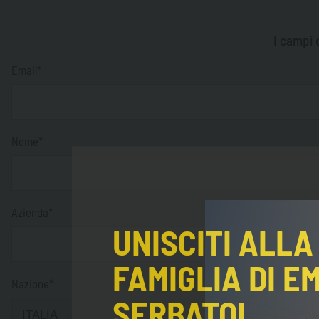
I campi 
Email*
Nome*
Azienda*
UNISCITI ALLA
FAMIGLIA DI E
Nazione*
SERBATOI