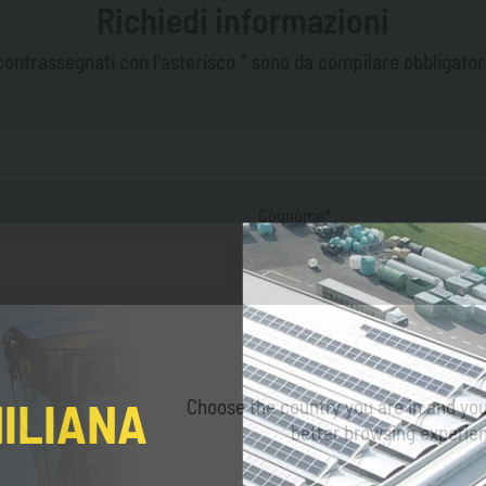
Richiedi informazioni
contrassegnati con l'asterisco * sono da compilare obbligato
Cognome*
Settore*
MILIANA
Choose the country you are in and you
better browsing experie
Indirizzo