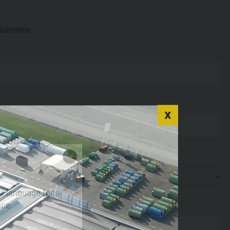
riamente.
r language for a
nce