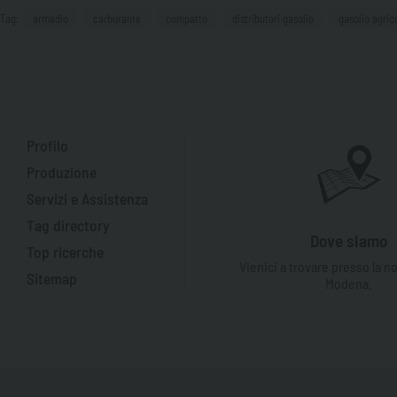
Tag:
armadio
carburante
compatto
distributori gasolio
gasolio agric
Profilo
Produzione
Servizi e Assistenza
Tag directory
Dove siamo
Top ricerche
Vienici a trovare presso la n
Sitemap
Modena.