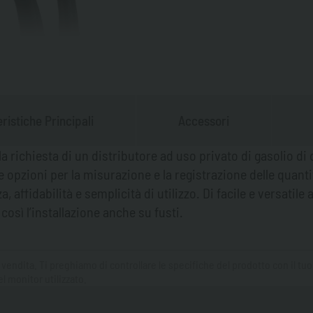
ristiche Principali
Accessori
la richiesta di un distributore ad uso privato di gasolio d
e opzioni per la misurazione e la registrazione delle quant
affidabilità e semplicità di utilizzo. Di facile e versatile 
sì l’installazione anche su fusti.
 vendita. Ti preghiamo di controllare le specifiche del prodotto con il tu
l monitor utilizzato.