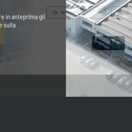
WORLDWIDE
ENGLISH
Provincia
re in anteprima gli
Obbligatorio solo per Italia *
e sulla
CONTINUE
Telefono*