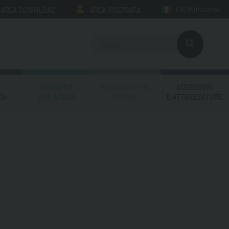
AREA DOWNLOAD
AREA RISERVATA
ITALIA
(italiano)
SERBATOI
REALIZZAZIONI
ACCESSORI
CA
PER ACQUA
SPECIALI
E ATTREZZATURE