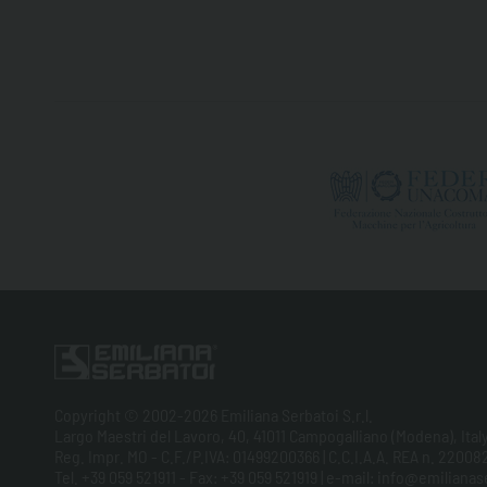
Copyright © 2002-2026 Emiliana Serbatoi S.r.l.
Largo Maestri del Lavoro, 40, 41011 Campogalliano (Modena), Ital
Reg. Impr. MO - C.F./P.IVA: 01499200366 | C.C.I.A.A. REA n. 220082
Tel. +39 059 521911 - Fax: +39 059 521919 | e-mail: info@emilian