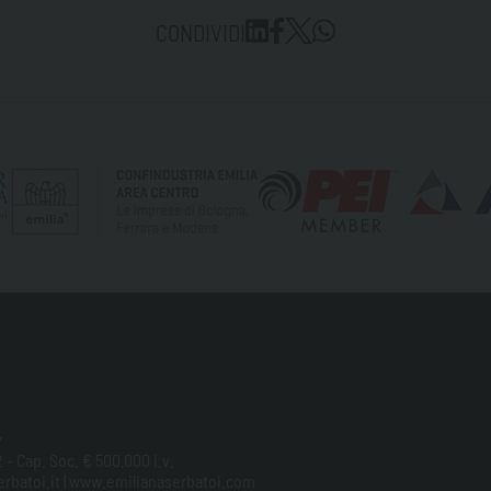
CONDIVIDI
y
 - Cap. Soc. € 500.000 i.v.
aserbatoi.it | www.emilianaserbatoi.com