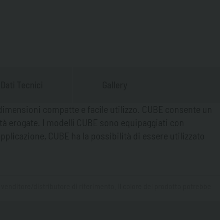
Dati Tecnici
Gallery
i dimensioni compatte e facile utilizzo. CUBE consente un
ità erogate. I modelli CUBE sono equipaggiati con
applicazione, CUBE ha la possibilità di essere utilizzato
o venditore/distributore di riferimento. Il colore del prodotto potrebbe