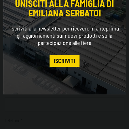
UNISCITI ALLA FAMIGLIA DI
EMILIANA SERBATOI
WORLDWIDE
CAP
Obbligatorio solo per Italia *
Iscriviti alla newsletter per ricevere in anteprima
ENGLISH
gli aggiornamenti sui nuovi prodotti e sulla
partecipazione alle fiere
CONTINUE
Provincia
ISCRIVITI
Obbligatorio solo per Italia *
Città*
Telefono*