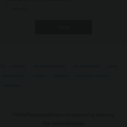
Accetto
Tag:
carburante
distributore industriale
distributori gasolio
gasolio
gasolio agricolo
metallico
omologato
registrazione consumi
rifornimento
Profilo
Produzione
Servizi e Assistenza
Tag directory
Top ricerche
Sitemap