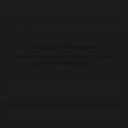
Le specifiche possono differire senza alcuna notifica in base al Paese di
vendita. Ti preghiamo di controllare le specifiche del prodotto con il tuo
venditore/distributore di riferimento. Il colore del prodotto potrebbe
essere diverso da quello in foto a causa dei colori e delle impostazioni
del monitor utilizzato.
Richiedi informazioni
I campi contrassegnati con l'asterisco * sono da
compilare obbligatoriamente.
Email*
Nome*