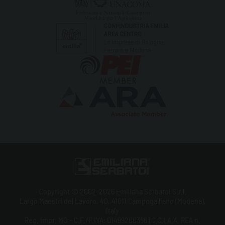
Copyright © 2002-2026 Emiliana Serbatoi S.r.l.
Largo Maestri del Lavoro, 40, 41011 Campogalliano (Modena),
Italy
Reg. Impr. MO - C.F./P.IVA: 01499200366 | C.C.I.A.A. REA n.