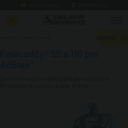
AREA DOWNLOAD
AREA RISERVATA
GA
catalogo
>
adblue®/urea
CATALOGO
Emilcaddy® 55 e 110 per
AdBlue®
Contenitori mobili in polietilene per trasporto e
l’erogazione di soluzioni a base di Urea.