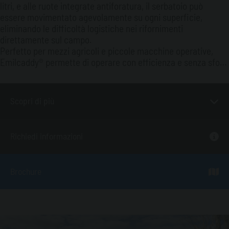
litri, e alle ruote integrate antiforatura, il serbatoio può
essere movimentato agevolamente su ogni superficie,
eliminando le difficoltà logistiche nei rifornimenti
direttamente sul campo.
Perfetto per mezzi agricoli e piccole macchine operative,
Emilcaddy® permette di operare con efficienza e senza sforzi
fisici. Le impugnature ergonomiche e la struttura in
polietilene garantiscono leggerezza e resistenza agli urti,
assicurando la protezione dell’integrità dell’AdBlue® nel
Scopri di più
tempo. Rappresenta lo strumento professionale per una
gestione sicura e immediatamente operativa in ogni
contesto.
Richiedi informazioni
Brochure