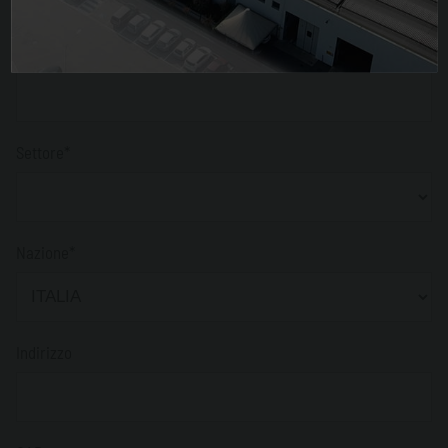
Azienda*
Settore*
Nazione*
Indirizzo