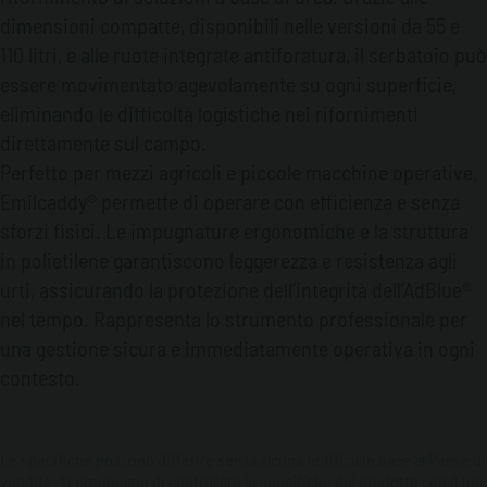
dimensioni compatte, disponibili nelle versioni da 55 e
110 litri, e alle ruote integrate antiforatura, il serbatoio può
essere movimentato agevolamente su ogni superficie,
eliminando le difficoltà logistiche nei rifornimenti
direttamente sul campo.
Perfetto per mezzi agricoli e piccole macchine operative,
Emilcaddy® permette di operare con efficienza e senza
sforzi fisici. Le impugnature ergonomiche e la struttura
in polietilene garantiscono leggerezza e resistenza agli
urti, assicurando la protezione dell’integrità dell’AdBlue®
nel tempo. Rappresenta lo strumento professionale per
una gestione sicura e immediatamente operativa in ogni
contesto.
Le specifiche possono differire senza alcuna notifica in base al Paese di
vendita. Ti preghiamo di controllare le specifiche del prodotto con il tuo