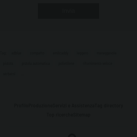
Tag:
adblue
compatto
emilcaddy
leggero
maneggevole
pistola
pistola automatica
polietilene
rifornimento veloce
...
serbatoi
Profilo
Produzione
Servizi e Assistenza
Tag directory
Top ricerche
Sitemap