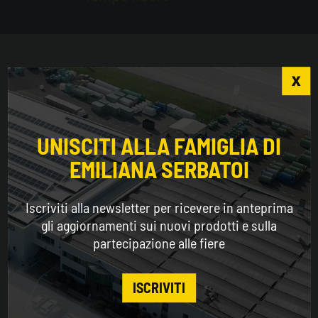
Richiedi informazioni
I campi contrassegnati con l'asterisco * sono da
compilare obbligatoriamente.
Choose the country you are in and your language
for a better browsing experience
UNISCITI ALLA FAMIGLIA DI
Email*
EMILIANA SERBATOI
WORLDWIDE
Iscriviti alla newsletter per ricevere in anteprima
Nome*
ENGLISH
gli aggiornamenti sui nuovi prodotti e sulla
partecipazione alle fiere
CONTINUE
Cognome*
ISCRIVITI