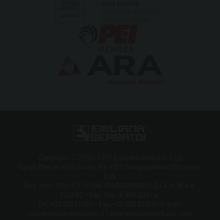
Copyright © 2002-2026 Emiliana Serbatoi S.r.l.
Largo Maestri del Lavoro, 40, 41011 Campogalliano (Modena),
Italy
Reg. Impr. MO - C.F./P.IVA: 01499200366 | C.C.I.A.A. REA n.
220082 - Cap. Soc. € 500.000 i.v.
Tel. +39 059 521911 - Fax: +39 059 521919 | e-mail:
info@emilianaserbatoi.it | www.emilianaserbatoi.com