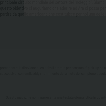
principale circuito mondiale del settore del “noleggio”. Siamo
questo obiettivo ci auguriamo che aderire ad Ara ci possa per
partire da quello americano che costituisce per noi una delle 
precedente:
la direzione di es ritira il premio per carrytank® pick-up ad 
successivo:
con emilcaddy rifornimento della moto del campione poggia
Questo magazine non rappresenta una testata giornalistica in quanto 