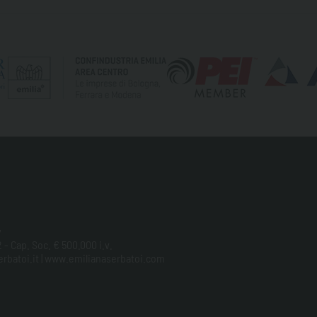
y
 - Cap. Soc. € 500.000 i.v.
aserbatoi.it | www.emilianaserbatoi.com