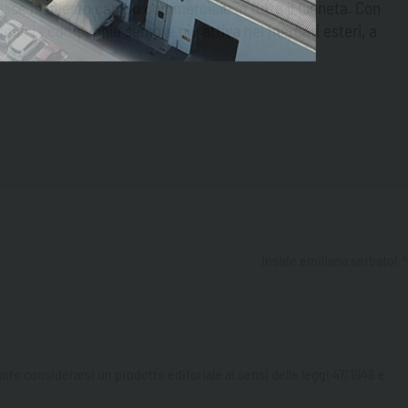
eresse in questo campo commerciale in tutto il pianeta. Con
vede la compagnia sempre più attiva nei mercati esteri, a
inside emiliana serbatoi
to considerarsi un prodotto editoriale ai sensi delle leggi 47/1948 e