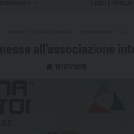
ARBURANTI
LEGGI E MERCAT
RE IL CARBURANTE
LE NORMATIVE
es magazine
>
notizie corporate
>
inside emiliana serbatoi
L CARBURANTE
IL MERCATO
essa all’associazione int
IL CARBURANTE
18/07/2019
ASOLIO: ACQUA E