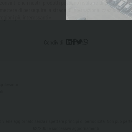
 convinti che i nostri prodotti possano risultare di grande int
mettere di perseguire la strada di internazionalizzazione che 
regioni più interessanti».
Condividi
agrilevante
li
viene aggiornato senza rispettare principi di periodicità. Non può pertan
62/2001 e successivi aggiornamenti