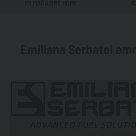
ES MAGAZINE HOME
C
TRASPORTA
GESTIRE I
Emiliana Serbatoi amm
STOCCARE 
NON SOLO G
ADBLUE®