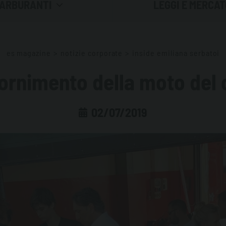
ARBURANTI
LEGGI E MERCAT
RE IL CARBURANTE
LE NORMATIVE
es magazine
>
notizie corporate
>
inside emiliana serbatoi
L CARBURANTE
IL MERCATO
ornimento della moto del
IL CARBURANTE
02/07/2019
ASOLIO: ACQUA E