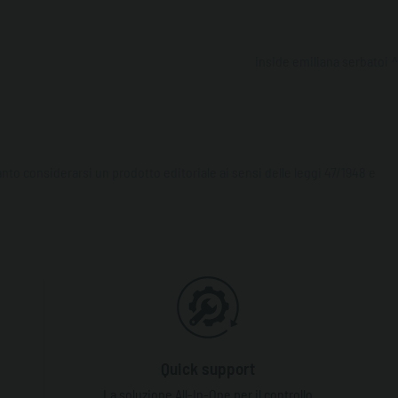
inside emiliana serbatoi
to considerarsi un prodotto editoriale ai sensi delle leggi 47/1948 e
Quick support
La soluzione All-In-One per il controllo