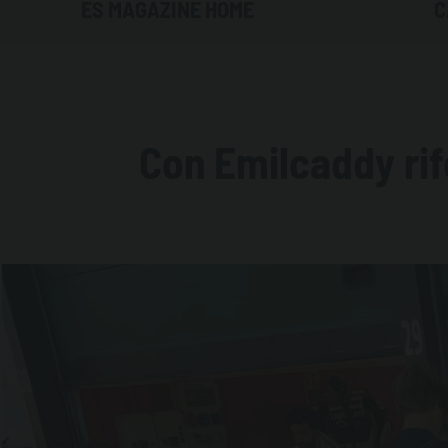
ES MAGAZINE HOME
C
TRASPORTA
GESTIRE I
Con Emilcaddy rif
STOCCARE 
NON SOLO G
ADBLUE®