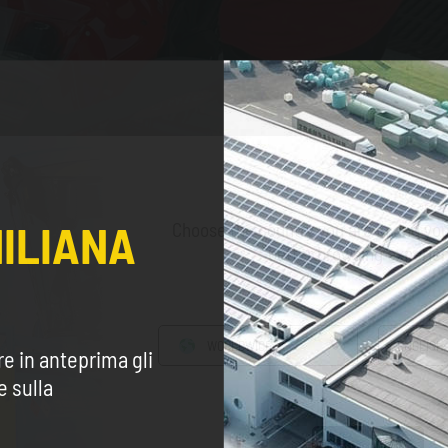
MILIANA
Choose the country you are in and you
better browsing experie
WORLDWIDE
ENGLISH
re in anteprima gli
e sulla