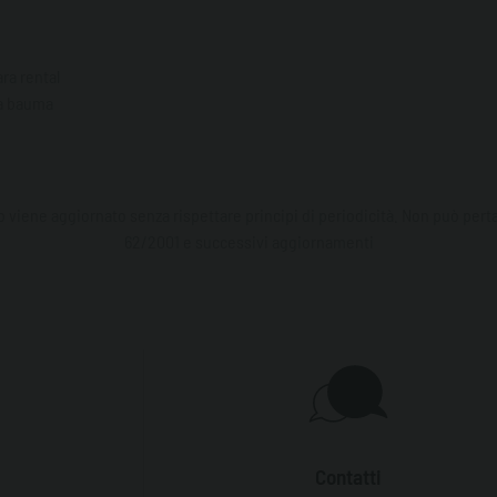
ra rental
era bauma
viene aggiornato senza rispettare principi di periodicità. Non può pertan
62/2001 e successivi aggiornamenti
Contatti