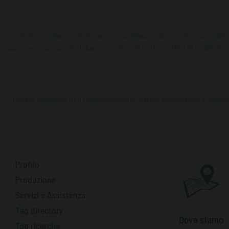
precedente:
emiliana serbatoi ammessa all’associazione internazionale a
successivo:
il consolato italiano in germania visita lo stand di es alla fi
Questo magazine non rappresenta una testata giornalistica in quanto 
Profilo
Produzione
Servizi e Assistenza
Tag directory
Dove siamo
Top ricerche