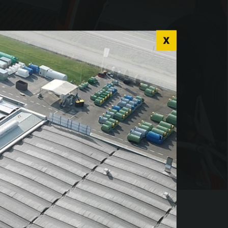
r language for a
nce