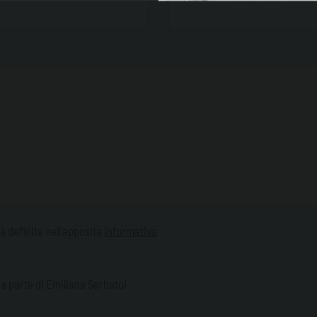
tà definite nell'apposita
informativa
a parte di Emiliana Serbatoi