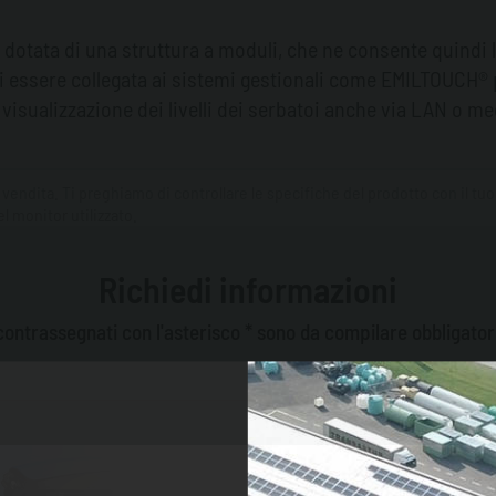
e dotata di una struttura a moduli, che ne consente quindi 
à di essere collegata ai sistemi gestionali come EMILTOUCH
a visualizzazione dei livelli dei serbatoi anche via LAN o 
 vendita. Ti preghiamo di controllare le specifiche del prodotto con il tu
l monitor utilizzato.
Richiedi informazioni
contrassegnati con l'asterisco * sono da compilare obbligato
Cognome*