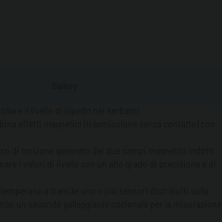
batoio.
stica di ES-LEVEL e quella di essere dotata di una
 ne consente quindi la personalizzazione in base alle
 cliente. La sonda di livello ES LEVEL ha poi la
collegata ai sistemi gestionali come EMILTOUCH®
Gallery
mplementazione delle funzioni di questi sistemi
lare di consentire la visualizzazione dei livelli dei
are il livello di liquido nei serbatoi.
N o mediante collegamento internet.
bina effetti magnetici (trasmissione senza contatto) con
ulso di torsione generato dai due campi magnetici indotti
re i valori di livello con un alto grado di precisione e di
 temperatura tramite uno o più sensori distribuiti sulla
rante, un secondo galleggiante opzionale per la misurazione