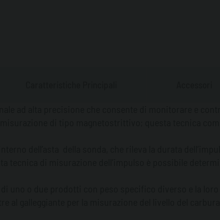
acqua presente nel ser
La principale caratteri
struttura a moduli, che
specifiche esigenze del
possibilità di essere 
Caratteristiche Principali
Accessori
permettendo così una i
gestionali ed in partico
ale ad alta precisione che consente di monitorare e controll
serbatoi anche via LA
i misurazione di tipo magnetostrittivo; questa tecnica com
nterno dell’asta della sonda, che rileva la durata dell’imp
sta tecnica di misurazione dell’impulso è possibile determina
 di uno o due prodotti con peso specifico diverso e la loro
re al galleggiante per la misurazione del livello del carbu