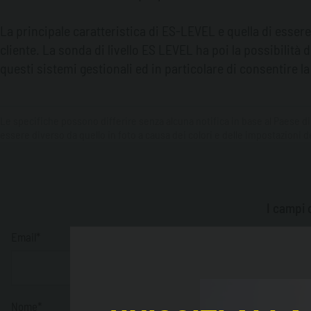
La principale caratteristica di ES-LEVEL e quella di esser
cliente. La sonda di livello ES LEVEL ha poi la possibilit
questi sistemi gestionali ed in particolare di consentire l
Le specifiche possono differire senza alcuna notifica in base al Paese di
essere diverso da quello in foto a causa dei colori e delle impostazioni de
I campi 
Email*
Nome*