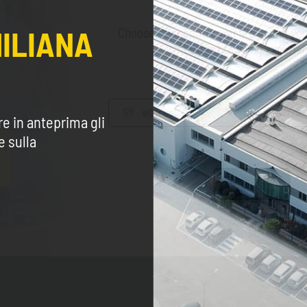
MILIANA
Choose the country you are in and you
better browsing experie
Settore*
WORLDWIDE
ENGLISH
re in anteprima gli
Indirizzo
e sulla
CONTINUE
Provincia
Obbligatorio solo per Italia *
Telefono*