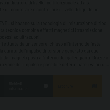
o indicatore di livello multifunzionale ad alta
di monitorare e controllare il livello di liquido nei
LEVEL si basano sulla tecnologia di misurazione di tipo
ta tecnica combina effetti magnetici (trasmissione
ocessi ad ultrasuoni.
fettuata da un sensore, chiuso all’interno dell’asta
 la durata dell’impulso di torsione generato dai due
 dai magneti posti all’interno dei galleggianti. Grazie a
azione dell’impulso è possibile determinare i valori di
o di precisione e di affidabilità.
ve consentono di rilevare il livello di uno o due
Richiedi
ifico diverso e la loro temperatura tramite uno o più
Brochure
informazioni
la lunghezza della sonda; pertanto è possibile
lleggiante per la misurazione del livello del carburante,
 opzionale per la misurazione dell’eventuale livello di