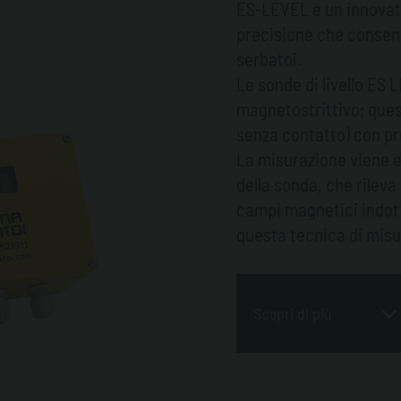
ES-LEVEL è un innovativ
precisione che consente 
serbatoi.
Le sonde di livello ES 
magnetostrittivo; ques
senza contatto) con pr
La misurazione viene ef
della sonda, che rileva
campi magnetici indotti
questa tecnica di misur
livello con un alto grad
Le sonde magnetostritti
prodotti con peso spec
Scopri di più
sensori distribuiti sul
aggiungere, oltre al ga
un secondo galleggiante