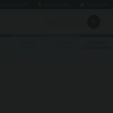
AREA DOWNLOAD
AREA RISERVATA
ITALIA
(italiano)
SERBATOI
REALIZZAZIONI
ACCESSORI
CA
PER ACQUA
SPECIALI
E ATTREZZATURE