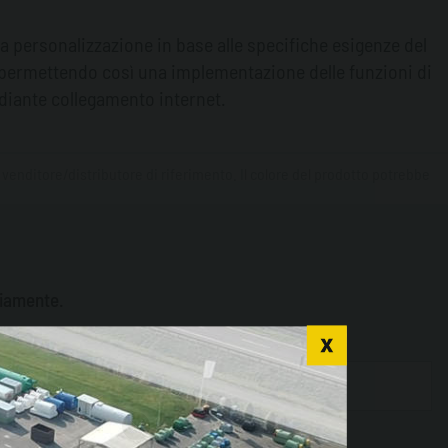
la personalizzazione in base alle specifiche esigenze del
® permettendo così una implementazione delle funzioni di
mediante collegamento internet.
o venditore/distributore di riferimento. Il colore del prodotto potrebbe
riamente.