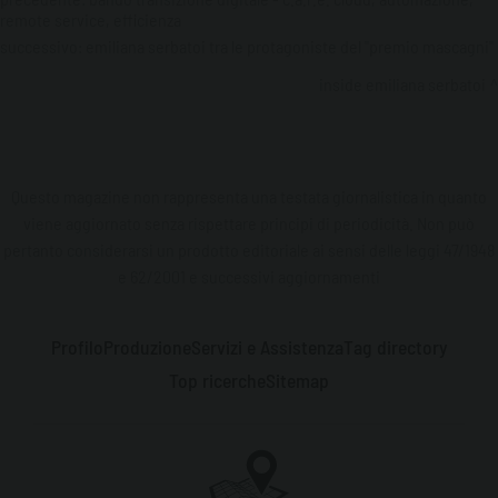
remote service, efficienza
successivo:
emiliana serbatoi tra le protagoniste del "premio mascagni"
inside emiliana serbatoi
Questo magazine non rappresenta una testata giornalistica in quanto
viene aggiornato senza rispettare principi di periodicità. Non può
pertanto considerarsi un prodotto editoriale ai sensi delle leggi 47/1948
e 62/2001 e successivi aggiornamenti
Profilo
Produzione
Servizi e Assistenza
Tag directory
Top ricerche
Sitemap