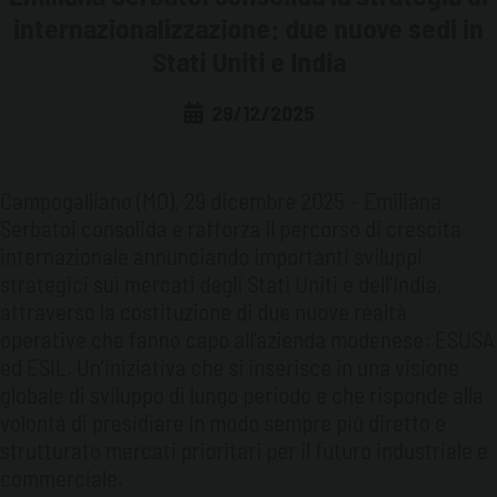
internazionalizzazione: due nuove sedi in
LEGGI E MERCATO
TRASPORTARE IL CARBURANTE
Stati Uniti e India
NOTIZIE CORPORATE
LE NORMATIVE
GESTIRE IL CARBURANTE
29/12/2025
LE FIERE
IL MERCATO
STOCCARE IL CARBURANTE
Campogalliano (MO), 29 dicembre 2025 – Emiliana
BUONE PRATICHE
NON SOLO GASOLIO: ACQUA E ADBLUE®
Serbatoi consolida e rafforza il percorso di crescita
internazionale annunciando importanti sviluppi
INSIDE EMILIANA SERBATOI
strategici sui mercati degli Stati Uniti e dell’India,
attraverso la costituzione di due nuove realtà
operative che fanno capo all’azienda modenese: ESUSA
ed ESIL. Un’iniziativa che si inserisce in una visione
globale di sviluppo di lungo periodo e che risponde alla
volontà di presidiare in modo sempre più diretto e
strutturato mercati prioritari per il futuro industriale e
commerciale.