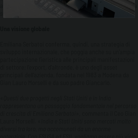
ambito caratterizzato da una crescente attenzione alla
sicurezza, alla qualità e alla conformità normativa.
Una visione globale
Emiliana Serbatoi conferma, quindi, una strategia di
sviluppo internazionale, che poggia anche su un’ampia
partecipazione fieristica alle principali manifestazioni
di settore; l’export, d’altronde, è uno degli asset
principali dell’azienda, fondata nel 1983 a Modena da
Gian Lauro Morselli e da suo padre Giancarlo.
«
Questi due progetti negli Stati Uniti e in India
rappresentano un passaggio fondamentale nel percorso
di crescita di Emiliana Serbatoi
», commenta il Ceo Gian
Lauro Morselli. «
India e Stati Uniti sono mercati molto
diversi tra loro, ma accomunati da un enorme
potenziale. Con ESUSA ed ESIL vogliamo essere più vicini