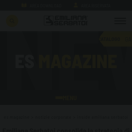
AREA DOWNLOAD
AREA RISERVATA
GA
CATALOGO
ES
MAGAZINE
MENU
ES MAGAZINE HOME
es magazine
>
notizie corporate
>
inside emiliana serbatoi
CARBURANTI
Emiliana Serbatoi consolida la strategia di