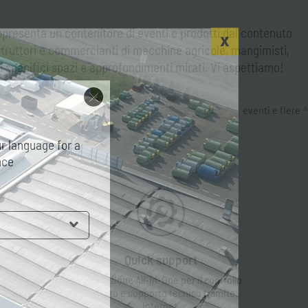
rappresenta un contenitore di eventi e prodotti dal contenuto
ostruttori e commercianti di macchine agricole, mangimisti,
 di specifici spazi e approfondimenti mirati. Vi aspettiamo!
eventi e fiere
r language for a
nce
Quick support
La soluzione All-In-One per il controllo
remoto e supporto tecnico tramite
Internet.