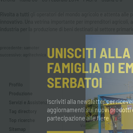
Rivolta a tutti gli operatori del mondo agricolo e attenta alle 
innovativo. Una vetrina importante per imprenditori agricoli, 
industria per la produzione di beni destinati al settore primari
UNISCITI ALLA
precedente:
samoter
successivo:
agritechnica
FAMIGLIA DI E
SERBATOI
Profilo
Produzione
Iscriviti alla newsletter per riceve
Servizi e Assistenza
aggiornamenti sui nuovi prodotti 
Tag directory
Dove siamo
partecipazione alle fiere
Top ricerche
Vienici a trovare presso la n
Sitemap
Modena.