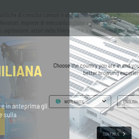
politiche di crescita comuni e alla sostenibilità, Fieragricola 
allevatori, imprese di meccanizzazione agricola, veterinari, c
o, agriturismi, attori della filiera corta, ciascuno destinatario
MILIANA
Choose the country you are in and you
better browsing experie
WORLDWIDE
ENGLISH
re in anteprima gli
e sulla
Contatti
ostra sede a
Contatta il nostro servizio clienti per
CONTINUE
qualsiasi richiesta di informazioni.