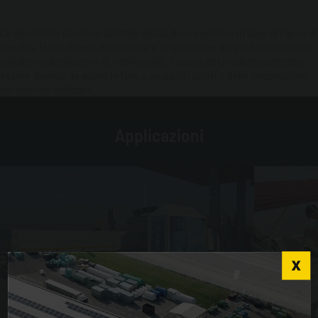
Le specifiche possono differire senza alcuna notifica in base al Paese di
vendita. Ti preghiamo di controllare le specifiche del prodotto con il tuo
venditore/distributore di riferimento. Il colore del prodotto potrebbe
essere diverso da quello in foto a causa dei colori e delle impostazioni
del monitor utilizzato.
Applicazioni
Choose the country you are in and your language