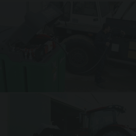
posizionamento delle forche dei carrelli elevatore posizionati
nella parte inferiore del serbatoio. Tutti gli inserti di
GIANTank® sono realizzati in alluminio o materiale resistente
e compatibile con il carburante Diesel. Sono inoltre disponibili
anche le versioni per Urea (per informazioni consultare la
sezione AdBlue®/Urea) e, su richiesta, per olio.