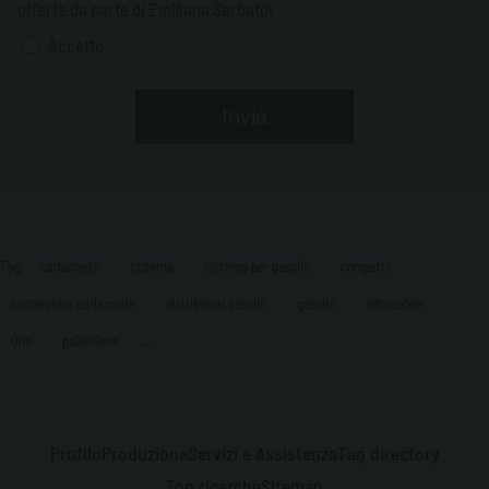
offerte da parte di Emiliana Serbatoi
Accetto
Tag:
carburante
cisterna
cisterna per gasolio
compatto
contenitore carburante
distributori gasolio
gasolio
inforcabile
...
Olio
polietilene
Profilo
Produzione
Servizi e Assistenza
Tag directory
Top ricerche
Sitemap