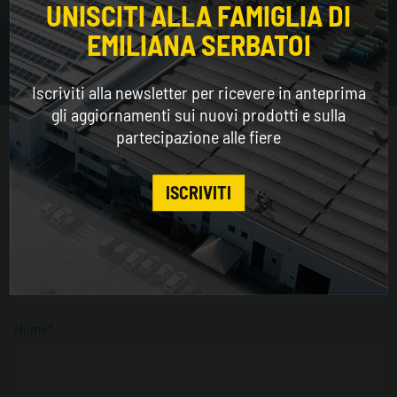
for a better browsing experience
UNISCITI ALLA FAMIGLIA DI
EMILIANA SERBATOI
Trasporti
WORLDWIDE
Iscriviti alla newsletter per ricevere in anteprima
ENGLISH
gli aggiornamenti sui nuovi prodotti e sulla
partecipazione alle fiere
Richiedi informazioni
CONTINUE
I campi contrassegnati con l'asterisco * sono da
ISCRIVITI
compilare obbligatoriamente.
Email*
Nome*