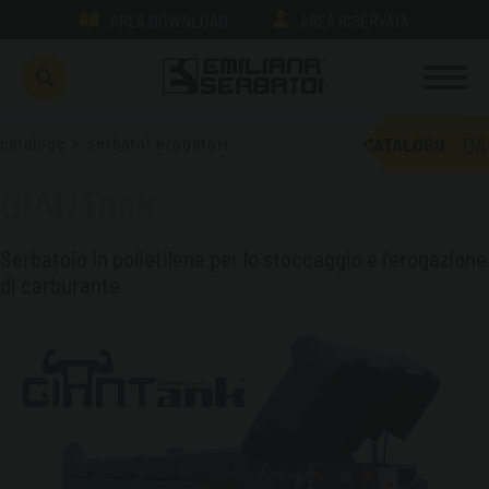
AREA DOWNLOAD
AREA RISERVATA
GA
catalogo
>
serbatoi erogatori
CATALOGO
GIANTank
Serbatoio in polietilene per lo stoccaggio e l'erogazione
di carburante