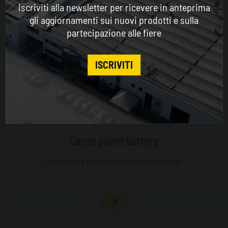
Iscriviti alla newsletter per ricevere in anteprima
ENGLISH
gli aggiornamenti sui nuovi prodotti e sulla
partecipazione alle fiere
CONTINUE
ISCRIVITI
Cargo pallet battery
Contenitore per stoccaggio rifiuti solidi