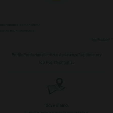
precedente:
tempo libero
successivo:
aviazione
applicazioni
Profilo
Produzione
Servizi e Assistenza
Tag directory
Top ricerche
Sitemap
Dove siamo
Vienici a trovare presso la nostra sede a