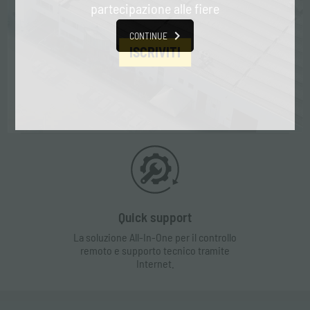
partecipazione alle fiere
CONTINUE
ISCRIVITI
Contatti
Contatta il nostro servizio clienti per
qualsiasi richiesta di informazioni.
Quick support
La soluzione All-In-One per il controllo
remoto e supporto tecnico tramite
Internet.