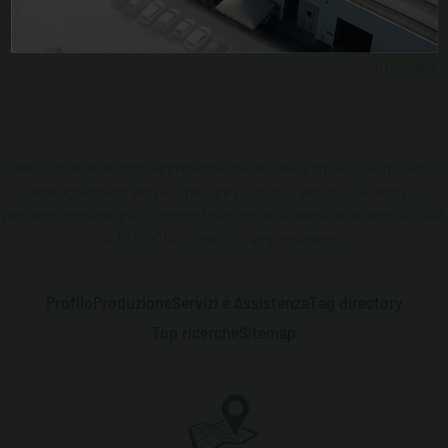
successivo:
efficienza, costi e pulizia: ecco perché i migliori serbatoi
sono cilindrici
il mercato
Questo magazine non rappresenta una testata giornalistica in quanto
viene aggiornato senza rispettare principi di periodicità. Non può
pertanto considerarsi un prodotto editoriale ai sensi delle leggi 47/1948
e 62/2001 e successivi aggiornamenti
Profilo
Produzione
Servizi e Assistenza
Tag directory
Top ricerche
Sitemap