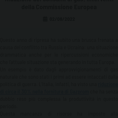
della Commissione Europea
LEGGI E MERCATO
TRASPORTARE IL CARBURANTE
02/08/2022
NOTIZIE CORPORATE
LE NORMATIVE
GESTIRE IL CARBURANTE
LE FIERE
IL MERCATO
STOCCARE IL CARBURANTE
Questo anno di ripresa ha subito una brusca frenata a
causa del conflitto tra Russia e Ucraina: una situazione
BUONE PRATICHE
NON SOLO GASOLIO: ACQUA E ADBLUE®
drammatica anche per le ripercussioni economiche
che l’attuale situazione sta generando in tutta Europa.
INSIDE EMILIANA SERBATOI
Un esempio è dato dagli approvvigionamenti di gas
naturale che sono stati i primi ad essere intaccati dalla
politica di guerra. L’Italia, infatti, ha visto una
riduzione
di circa il 30% nella fornitura di Gazprom
che ha senza
dubbio reso più complessa la produttività in questo
periodo.
Questa mancanza di risorse ha imposto alla