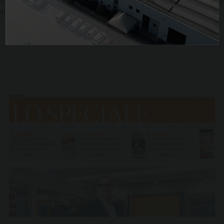
storage and delivery of large quantities of
fuel
: thanks to a high-performance
and attractive polyethylene tank, the [...]