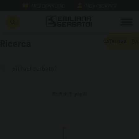
AREA DOWNLOAD
AREA RISERVATA
GA
Ricerca
CATALOGO
Risultati: 5 - pag 1/1