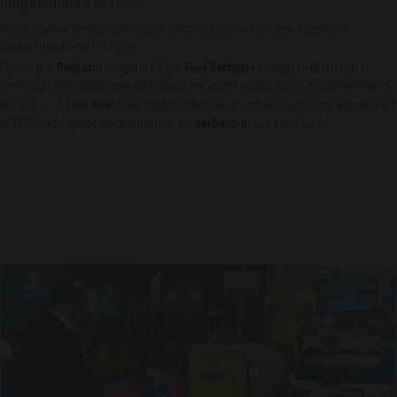
contenimento al 110%.
https://www.emilianaserbatoi.com/it-it/tank-fuel-con-bacino-di-
contenimento-al-110.aspx
Catalogo >
Serbatoi
erogatori Tank
Fuel
Serbatoi
erogatori-distributori
omologati per stoccaggio ed erogazione gasolio con bacino di contenimento
al 110%. ... I Tank
Fuel
sono dotati di bacino di contenimento con volume pari
al 110% della capacità geometrica del
serbatoio
. ... I Tank [...]