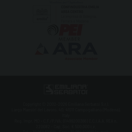
Copyright © 2002-2026 Emiliana Serbatoi S.r.l.
Largo Maestri del Lavoro, 40, 41011 Campogalliano (Modena),
Italy
Reg. Impr. MO - C.F./P.IVA: 01499200366 | C.C.I.A.A. REA n.
220082 - Cap. Soc. € 500.000 i.v.
Tel. +39 059 521911 - Fax: +39 059 521919 | e-mail: