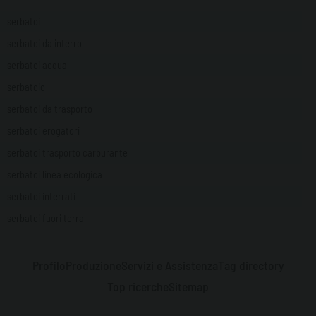
serbatoi
serbatoi da interro
serbatoi acqua
serbatoio
serbatoi da trasporto
serbatoi erogatori
serbatoi trasporto carburante
serbatoi linea ecologica
serbatoi interrati
serbatoi fuori terra
Profilo
Produzione
Servizi e Assistenza
Tag directory
Top ricerche
Sitemap