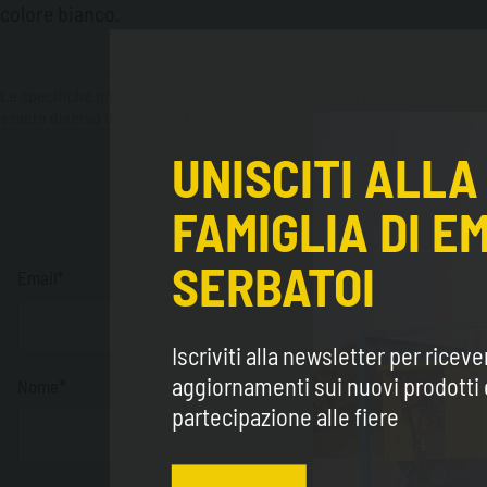
colore bianco.
Le specifiche possono differire senza alcuna notifica in base al Paese di
essere diverso da quello in foto a causa dei colori e delle impostazioni de
UNISCITI ALLA
FAMIGLIA DI E
I campi 
SERBATOI
Email*
Iscriviti alla newsletter per riceve
aggiornamenti sui nuovi prodotti 
Nome*
partecipazione alle fiere