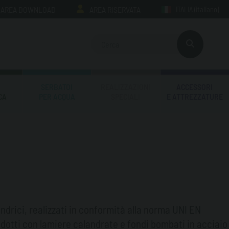
AREA DOWNLOAD
AREA RISERVATA
ITALIA
(italiano)
SERBATOI
REALIZZAZIONI
ACCESSORI
CA
PER ACQUA
SPECIALI
E ATTREZZATURE
lindrici, realizzati in conformità alla norma UNI EN
odotti
con lamiere calandrate e fondi bombati in acciaio