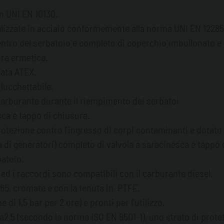
n UNI EN 10130.
realizzate in acciaio conformemente alla norma UNI EN 12285
tro del serbatoio e completo di coperchio imbullonato e 
ura ermetica.
cata ATEX.
lucchettabile.
 carburante durante il riempimento dei serbatoi.
sca e tappo di chiusura.
 protezione contro l'ingresso di corpi contaminanti e dotat
 di generatori) completo di valvola a saracinesca e tappo 
batoio.
ni ed i raccordi sono compatibili con il carburante diesel.
65, cromate e con la tenuta in PTFE.
di 1,5 bar per 2 ore) e pronti per l'utilizzo.
a2,5 (secondo la norma ISO EN 8501-1), uno strato di prot