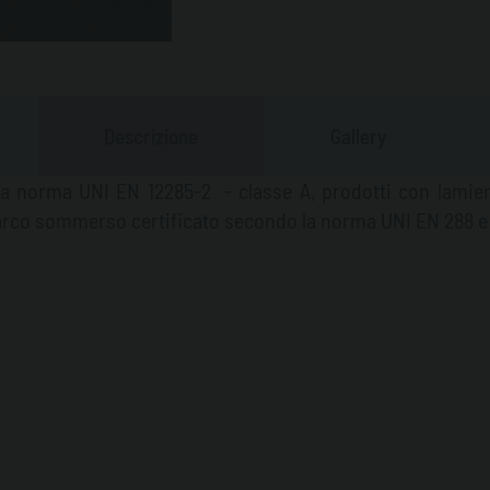
ermetica.
Asta metrica
Tubo di carico da 4" c
limitatrice di carico p
riempimento dei serba
Descrizione
Gallery
saracinesca e tappo di
completo di protezione
 alla norma UNI EN 12285-2 - classe A, prodotti
con lamier
rompi-fiamma.
Tubo di
co sommerso certificato secondo la norma UNI EN 288 e so
generatori) completo d
ritorno da 1" posiziona
accessori, le valvole, l
carburante diesel.
Le 
cromate e con la tenut
(alla pressione di 1,5 ba
superficiale esterno: 
8501-1), uno strato di 
epossidico di colore b