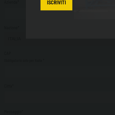
Azienda*
ISCRIVITI
Nazione*
CAP
Obbligatorio solo per Italia *
Città*
Messaggio*