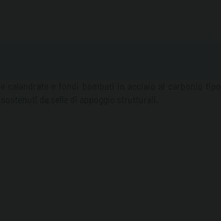
 in alluminio anodizzato, calibrata e certificata ATEX.
ompleto di attacco rapido e tappo lucchettabile.
Valvola
er evitare sversamenti di carburante durante il
toi.
Tubo di drenaggio da 4", completo di valvola a
 chiusura.
Dispositivo di ventilazione (sfiato) da 4" ,
 contro l'ingresso di corpi contaminanti e dotato di
e calandrate e fondi bombati in acciaio al carbonio tip
 aspirazione da 2" (per alimentazione automatica di
stenuti da selle di appoggio strutturali.
i valvola a saracinesca e tappo di chiusura.
Linea di
ta sulla sommità del serbatoio.
Tutti le tubazioni, gli
e guarnizioni ed i raccordi sono compatibili con il
valvole a sfera sono in ottone tipo CW617N UNI EN12165,
a in PTFE.
I serbatoi sono stati consegnati collaudati
r per 2 ore) e pronti per l'utilizzo.
Trattamento
sabbiatura al grado sa2,5 (secondo la norma ISO EN
protettivo anti-corrosione ed una mano di smalto
ianco.