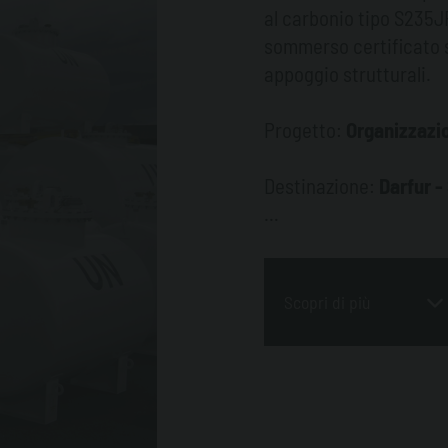
al carbonio tipo S235J
sommerso certificato s
appoggio strutturali.
Progetto:
Organizzazio
Destinazione:
Darfur -
Quantità: n.
213 serbat
Caratteristiche Princip
Scopri di più
acciaio al carbonio gr
dotati di selle di sost
norma UNI EN 12285-2.
centro del serbatoio e
carburante.
Porta asta