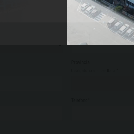
Settore*
Indirizzo
Provincia
Obbligatorio solo per Italia *
Telefono*