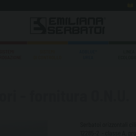
SISTEMI
SISTEMI
ADBLUE®
LINEA
EROGAZIONE
DI CONTROLLO
UREA
ECOLOGI
ri - fornitura O.N.U.
Serbatoi orizzontali ci
12285-2 - classe A, pr