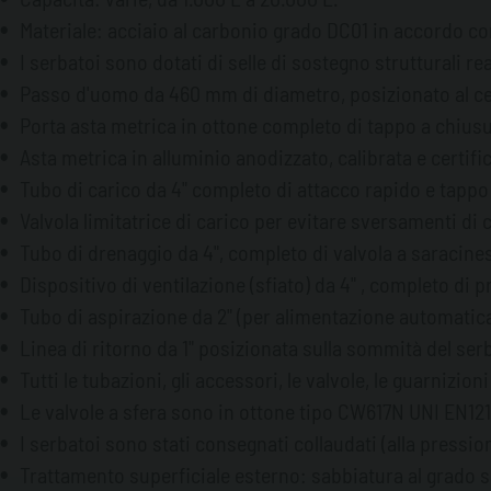
Materiale: acciaio al carbonio grado DC01 in accordo co
I serbatoi sono dotati di selle di sostegno strutturali 
Passo d'uomo da 460 mm di diametro, posizionato al cen
Porta asta metrica in ottone completo di tappo a chius
Asta metrica in alluminio anodizzato, calibrata e certifi
Tubo di carico da 4" completo di attacco rapido e tappo 
Valvola limitatrice di carico per evitare sversamenti di
Tubo di drenaggio da 4", completo di valvola a saracine
Dispositivo di ventilazione (sfiato) da 4" , completo di
Tubo di aspirazione da 2" (per alimentazione automatica
Linea di ritorno da 1" posizionata sulla sommità del ser
Tutti le tubazioni, gli accessori, le valvole, le guarnizio
Le valvole a sfera sono in ottone tipo CW617N UNI EN121
I serbatoi sono stati consegnati collaudati (alla pressione 
Trattamento superficiale esterno: sabbiatura al grado s