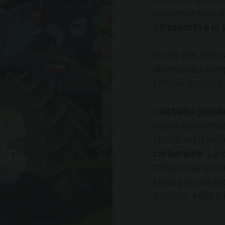
rappresentano un
il
trasporto e lo
Grazie alle loro 
diventando sempr
settore agricolo,
I
serbatoi gasoli
scelta eccellent
sicura, resistent
carburante
. La 
robustezza e la r
ideali per una va
agricolo, edile e 