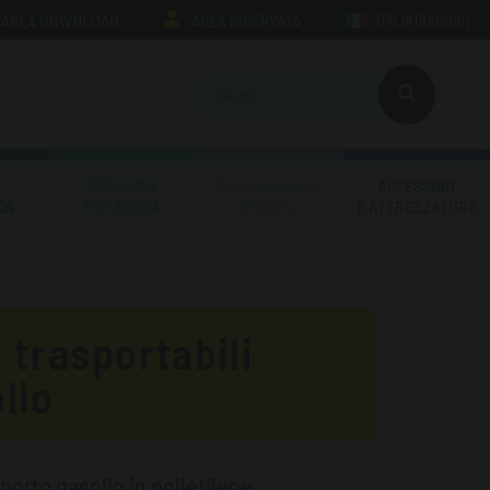
AREA DOWNLOAD
AREA RISERVATA
ITALIA
(italiano)
SERBATOI
REALIZZAZIONI
ACCESSORI
CA
PER ACQUA
SPECIALI
E ATTREZZATURE
 trasportabili
lio
sporto gasolio in polietilene