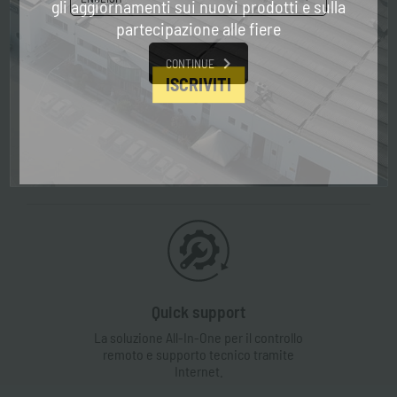
gli aggiornamenti sui nuovi prodotti e sulla
partecipazione alle fiere
CONTINUE
ISCRIVITI
Contatti
Contatta il nostro servizio clienti per
qualsiasi richiesta di informazioni.
Quick support
La soluzione All-In-One per il controllo
remoto e supporto tecnico tramite
Internet.