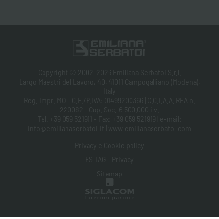
Copyright © 2002-2026 Emiliana Serbatoi S.r.l.
Largo Maestri del Lavoro, 40, 41011 Campogalliano (Modena),
Italy
Reg. Impr. MO - C.F./P.IVA: 01499200366 | C.C.I.A.A. REA n.
220082 - Cap. Soc. € 500.000 i.v.
Tel. +39 059 521911 - Fax: +39 059 521919 | e-mail:
info@emilianaserbatoi.it | www.emilianaserbatoi.com
Privacy e Cookie policy
ES TAG - Privacy
Sitemap