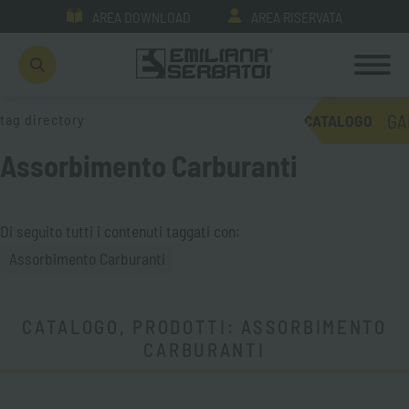
AREA DOWNLOAD
AREA RISERVATA
GA
tag directory
CATALOGO
Assorbimento Carburanti
Di seguito tutti i contenuti taggati con:
Assorbimento Carburanti
CATALOGO, PRODOTTI: ASSORBIMENTO
CARBURANTI