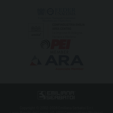
Copyright © 2002-2026 Emiliana Serbatoi S.r.l.
Largo Maestri del Lavoro, 40, 41011 Campogalliano (Modena),