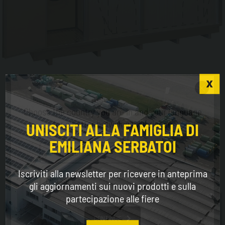
Bluebox - ST
Choose the country you are in and your language
for a better browsing experience
UNISCITI ALLA FAMIGLIA DI
EMILIANA SERBATOI
WORLDWIDE
Iscriviti alla newsletter per ricevere in anteprima
ENGLISH
gli aggiornamenti sui nuovi prodotti e sulla
partecipazione alle fiere
CONTINUE