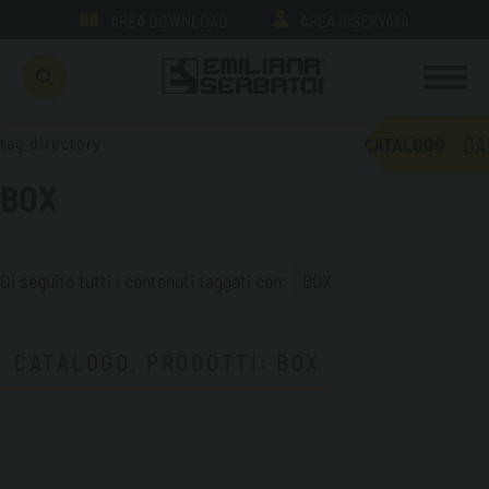
AREA DOWNLOAD
AREA RISERVATA
GA
tag directory
CATALOGO
BOX
Di seguito tutti i contenuti taggati con:
BOX
CATALOGO, PRODOTTI: BOX