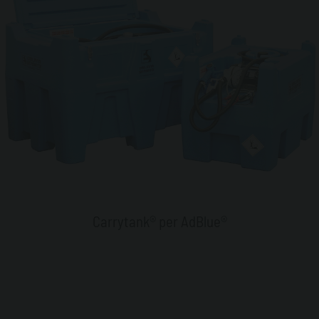
Carrytank® per AdBlue®