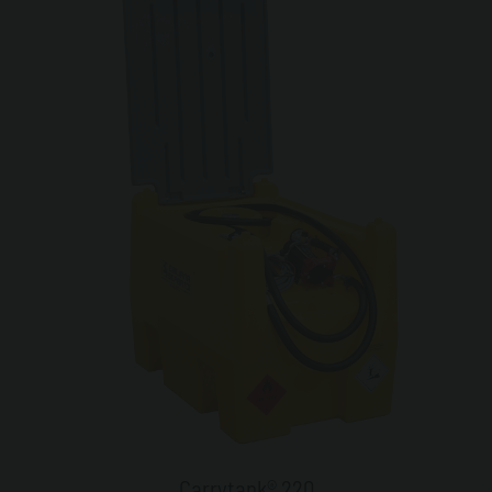
Carrytank® 220