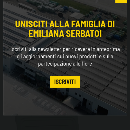
Choose the country you are in and your language
for a better browsing experience
UNISCITI ALLA FAMIGLIA DI
EMILIANA SERBATOI
WORLDWIDE
Iscriviti alla newsletter per ricevere in anteprima
ENGLISH
gli aggiornamenti sui nuovi prodotti e sulla
partecipazione alle fiere
CONTINUE
ISCRIVITI
Carrytank® CTK 330