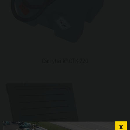
Carrytank® CTK 220