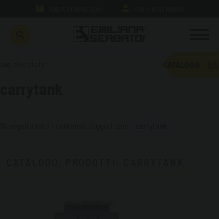
AREA DOWNLOAD
AREA RISERVATA
GA
tag directory
CATALOGO
carrytank
Di seguito tutti i contenuti taggati con:
carrytank
CATALOGO, PRODOTTI: CARRYTANK