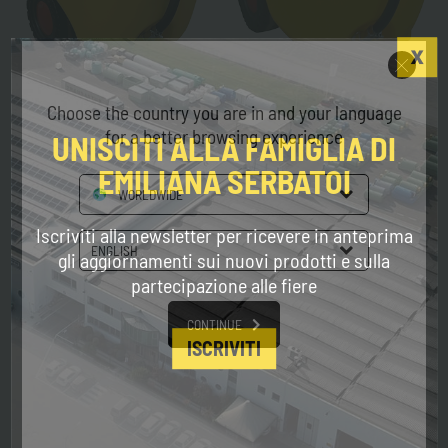
Emilcaddy® 55-110
Choose the country you are in and your language
for a better browsing experience
UNISCITI ALLA FAMIGLIA DI
EMILIANA SERBATOI
WORLDWIDE
Profilo
Produzione
Servizi e Assistenza
Tag directory
Iscriviti alla newsletter per ricevere in anteprima
ENGLISH
gli aggiornamenti sui nuovi prodotti e sulla
Top ricerche
Sitemap
partecipazione alle fiere
CONTINUE
ISCRIVITI
Dove siamo