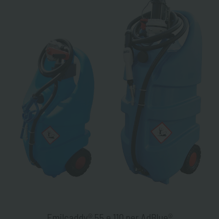
Emilcaddy® 55 e 110 per AdBlue®