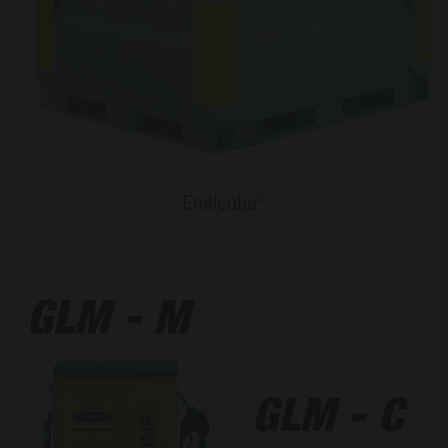
Emilcube®