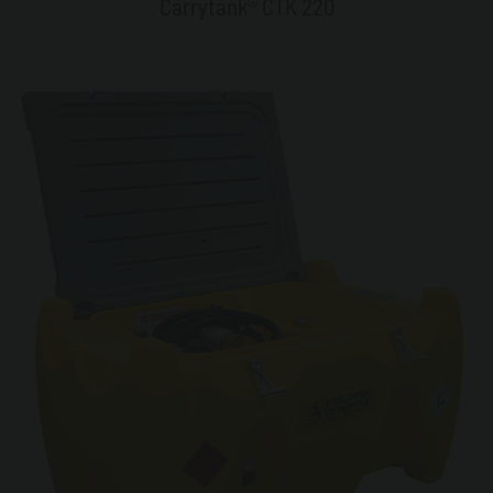
Carrytank® CTK 220