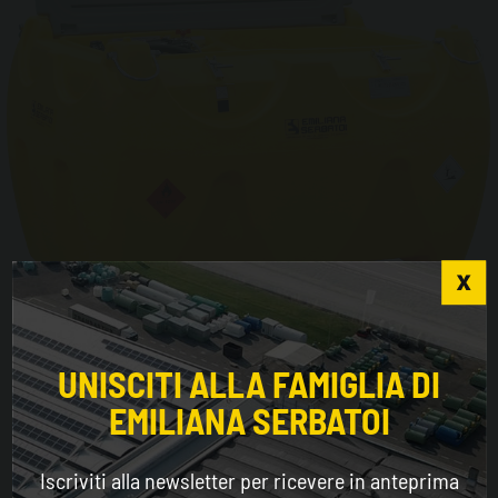
Choose the country you are in and your language
for a better browsing experience
Carrytank® CTK 900
UNISCITI ALLA FAMIGLIA DI
EMILIANA SERBATOI
WORLDWIDE
Iscriviti alla newsletter per ricevere in anteprima
ENGLISH