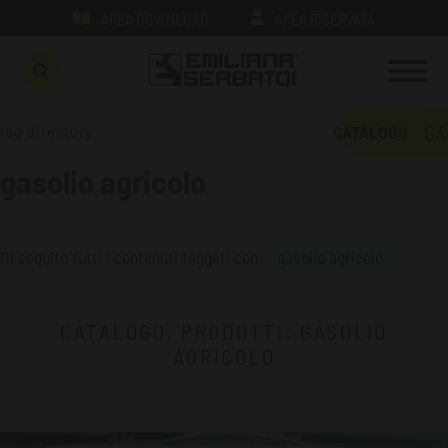
AREA DOWNLOAD
AREA RISERVATA
GA
tag directory
CATALOGO
gasolio agricolo
Di seguito tutti i contenuti taggati con:
gasolio agricolo
CATALOGO, PRODOTTI: GASOLIO
AGRICOLO