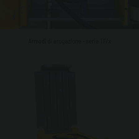
Armadi di erogazione - serie TF/x