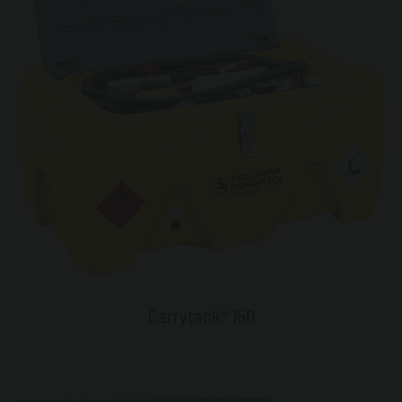
Carrytank® 150