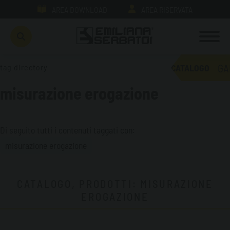
AREA DOWNLOAD
AREA RISERVATA
GA
tag directory
CATALOGO
misurazione erogazione
Di seguito tutti i contenuti taggati con:
misurazione erogazione
CATALOGO, PRODOTTI: MISURAZIONE
EROGAZIONE