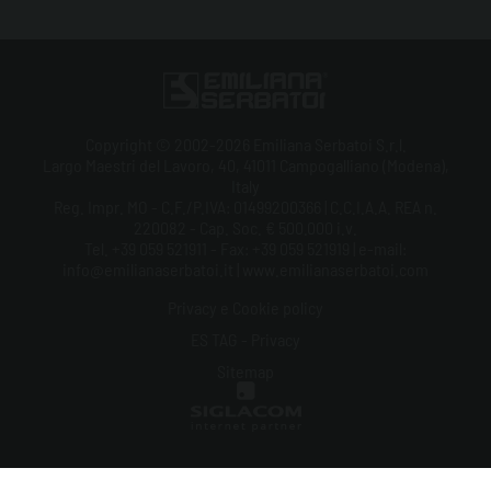
Copyright © 2002-2026 Emiliana Serbatoi S.r.l.
Largo Maestri del Lavoro, 40, 41011 Campogalliano (Modena),
Italy
Reg. Impr. MO - C.F./P.IVA: 01499200366 | C.C.I.A.A. REA n.
220082 - Cap. Soc. € 500.000 i.v.
Tel. +39 059 521911 - Fax: +39 059 521919 | e-mail:
info@emilianaserbatoi.it | www.emilianaserbatoi.com
Privacy e Cookie policy
ES TAG - Privacy
Sitemap