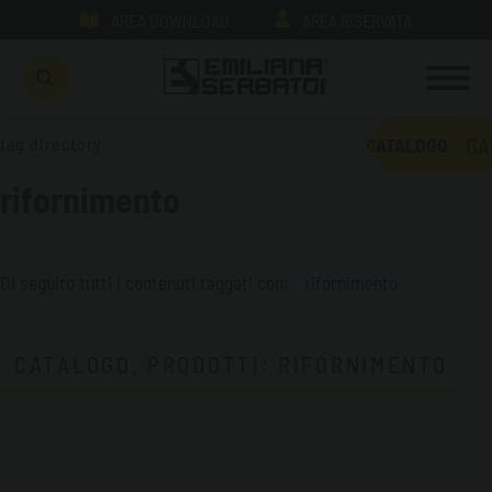
AREA DOWNLOAD
AREA RISERVATA
GA
tag directory
CATALOGO
rifornimento
Di seguito tutti i contenuti taggati con:
rifornimento
CATALOGO, PRODOTTI: RIFORNIMENTO