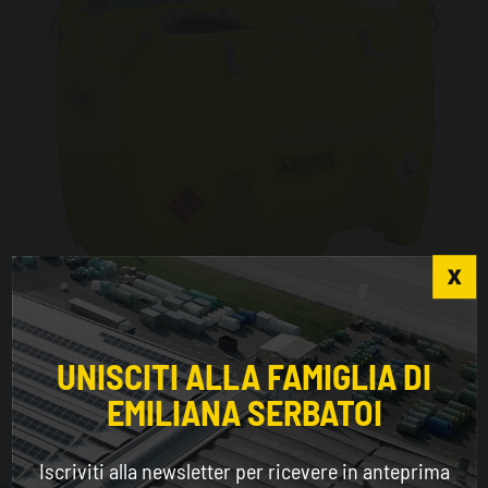
Choose the country you are in and your language
Carrytank® CTK 600
for a better browsing experience
UNISCITI ALLA FAMIGLIA DI
EMILIANA SERBATOI
WORLDWIDE
Iscriviti alla newsletter per ricevere in anteprima
ENGLISH