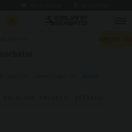
AREA DOWNLOAD
AREA RISERVATA
GA
tag directory
CATALOGO
serbatoi
Di seguito tutti i contenuti taggati con:
serbatoi
CATALOGO, PRODOTTI: SERBATOI