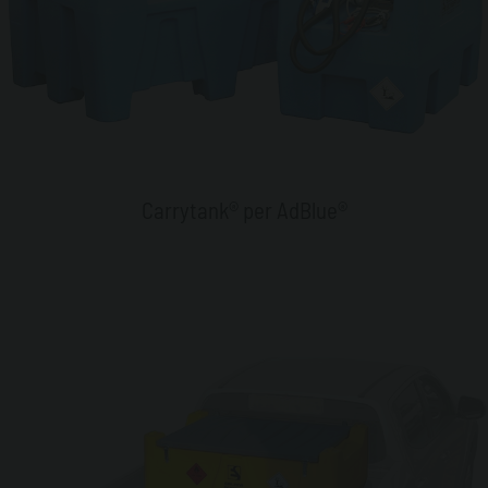
Carrytank® per AdBlue®