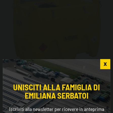
Choose the country you are in and your language
Carrytank® CTK 600
for a better browsing experience
UNISCITI ALLA FAMIGLIA DI
EMILIANA SERBATOI
WORLDWIDE
Iscriviti alla newsletter per ricevere in anteprima
ENGLISH