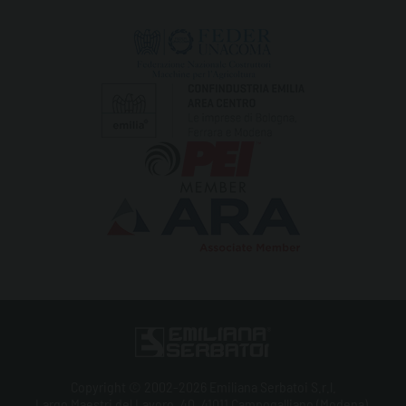
Copyright © 2002-2026 Emiliana Serbatoi S.r.l.
Largo Maestri del Lavoro, 40, 41011 Campogalliano (Modena),