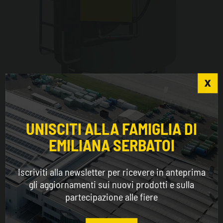
Tank Fuel verticale doppia parete
Choose the country you are in and your language
for a better browsing experience
UNISCITI ALLA FAMIGLIA DI
EMILIANA SERBATOI
WORLDWIDE
Iscriviti alla newsletter per ricevere in anteprima
ENGLISH
gli aggiornamenti sui nuovi prodotti e sulla
partecipazione alle fiere
CONTINUE