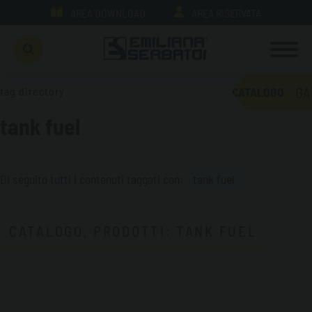
AREA DOWNLOAD
AREA RISERVATA
GA
tag directory
CATALOGO
tank fuel
Di seguito tutti i contenuti taggati con:
tank fuel
CATALOGO, PRODOTTI: TANK FUEL