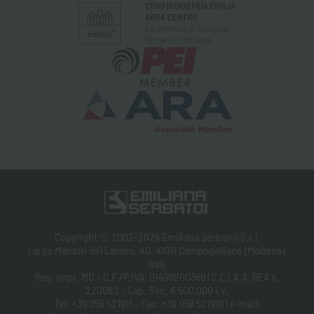
Copyright © 2002-2026 Emiliana Serbatoi S.r.l.
Largo Maestri del Lavoro, 40, 41011 Campogalliano (Modena),
Italy
Reg. Impr. MO - C.F./P.IVA: 01499200366 | C.C.I.A.A. REA n.
220082 - Cap. Soc. € 500.000 i.v.
Tel. +39 059 521911 - Fax: +39 059 521919 | e-mail: