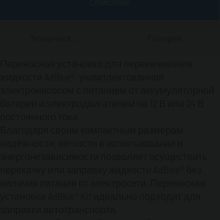
Описание
Технические характеристики:
• Самовсасывающий роторно-лопастной
Технические
Галерея
мембранный насос с интегрированным
Данные
клапаном байпас
• Клеммная коробка с гнёздами для
Переносная установка для перекачивания
переключателя и предохранителя от
жидкости AdBlue®, укомплектованная
перегрева двигателя
электронасосом с питанием от аккумуляторной
• Кабель 4 м с зажимами для подключения к
батареи и электродвигателем на 12 В или 24 В
аккумуляторной батарее
постоянного тока.
• Шланг из EPDM, длиной 3 метра и диаметром
Благодаря своим компактным размерам,
3/4" для AdBlue®
• Обратный клапан для всасывающего
надёжности, лёгкости в использовании и
шланга
энергонезависимости позволяет осуществить
• Всасывающий шланг 3 м с донным фильтром
перекачку или заправку жидкости AdBlue® без
для AdBlue®
наличия питания от электросети. Переносная
• Ручной алюминиевый пистолет для AdBlue®
установка AdBlue® Kit идеально подходит для
заправки автотранспорта,