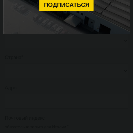
ПОДПИСАТЬСЯ
сектор*
Страна*
Адрес
Почтовый индекс
обязательно только для Италии *