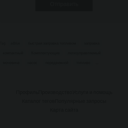
Tag:
adblue
быстрая заправка топливом
заправка
компактный
Комплектующие
легкоуправляемый
...
мочевина
насос
передвижной
топливо
Профиль
Производство
Услуги и помощь
Каталог тегов
Популярные запросы
Карта сайта