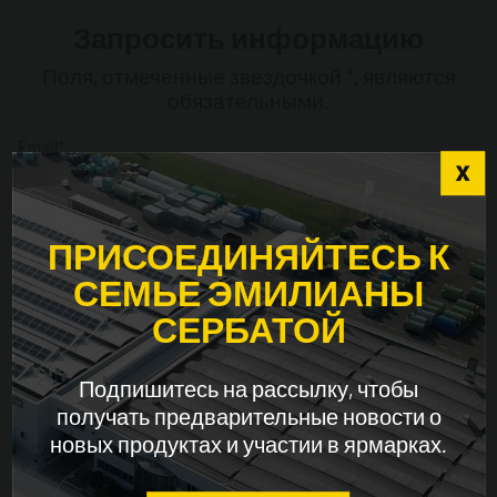
Запросить информацию
Поля, отмеченные звездочкой *, являются
обязательными.
Email*
Choose the country you are in and your language
ПРИСОЕДИНЯЙТЕСЬ К
Имя*
for a better browsing experience
СЕМЬЕ ЭМИЛИАНЫ
СЕРБАТОЙ
WORLDWIDE
Фамилия*
Подпишитесь на рассылку, чтобы
ENGLISH
получать предварительные новости о
новых продуктах и ​​участии в ярмарках.
CONTINUE
Компания*