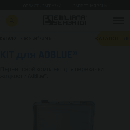
ОБЛАСТЬ ЗАГРУЗКИ
ЗАПРЕТНАЯ ЗОНА
КАТАЛОГ
каталог
>
adblue®/urea
ЛИ
KIT для ADBLUE®
Переносной комплект для перекачки
жидкости AdBlue®.