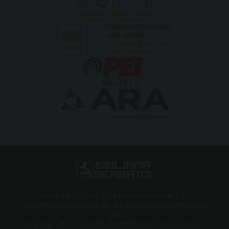
Copyright © 2002-2026 Emiliana Serbatoi S.r.l.
Largo Maestri del Lavoro, 40, 41011 Campogalliano (Modena),
Italy
Reg. Impr. MO - C.F./P.IVA: 01499200366 | C.C.I.A.A. REA n.