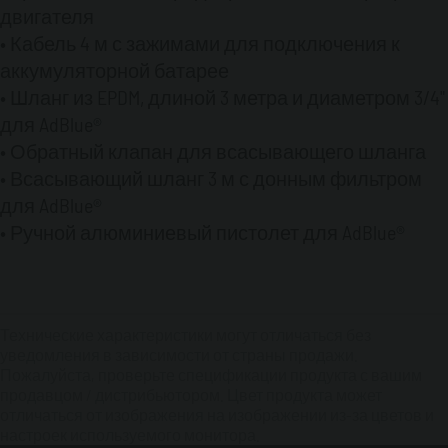
двигателя
• Кабель 4 м с зажимами для подключения к
аккумуляторной батарее
• Шланг из EPDM, длиной 3 метра и диаметром 3/4"
для AdBlue®
• Обратный клапан для всасывающего шланга
• Всасывающий шланг 3 м с донным фильтром
для AdBlue®
• Ручной алюминиевый пистолет для AdBlue®
Технические характеристики могут отличаться без
уведомления в зависимости от страны продажи.
Пожалуйста, проверьте спецификации продукта с вашим
продавцом / дистрибьютором. Цвет продукта может
отличаться от изображения на изображении из-за цветов и
настроек используемого монитора.