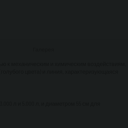
аздаточный пистолет
Галерея
ью к механическим и химическим воздействиям,
(голубого цвета) и линия, характеризующаяся
00 л и 5.000 л, и диаметром 55 см для