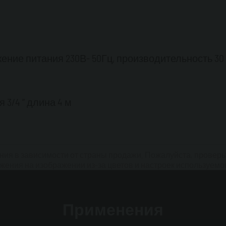
ие питания 230В- 50Гц, производительность 30
 3/4 ” длина 4 м
ения в зависимости от страны продажи. Пожалуйста, провер
жения на изображении из-за цветов и настроек используемо
Применения