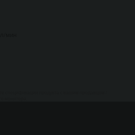
 л/мин
ьте спецификации продукта с вашим продавцом /
го монитора.