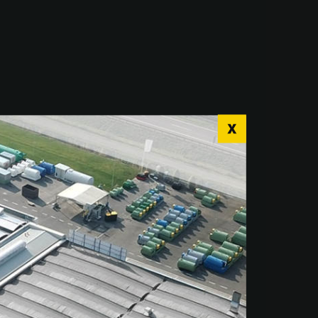
r language for a
nce