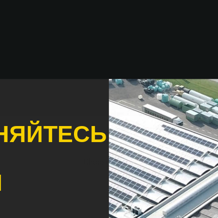
НЯЙТЕСЬ
Choose the country you are in and you
Ы
better browsing experie