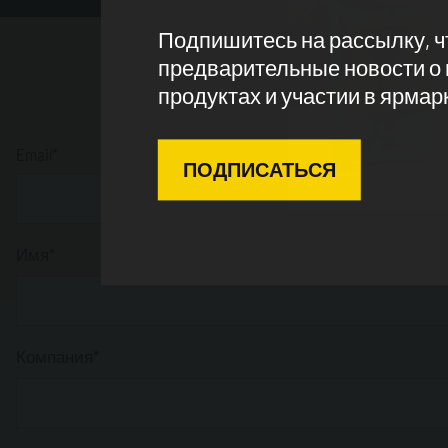
Подпишитесь на рассылку, ч
предварительные новости о
продуктах и ​​участии в ярмар
Пол
Email*
ПОДПИСАТЬСЯ
Имя*
Компания*