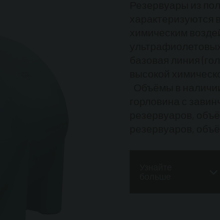
Резервуары из по
характеризуются в
химическим воздей
ультрафиолетовых
базовая линия (го
высокой химическо
Объёмы в наличии: 3.
горловина с завин
резервуаров, объём
резервуаров, объёмо
1”
Крышка заливной
Заправочный шка
Узнайте
Самовсасывающий
больше
230В- 50Гц, произв
счётчик
Раздаточн
пропиленовый каучу