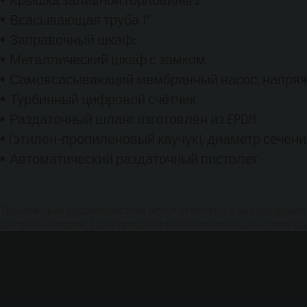
Всасывающая труба 1”
Заправочный шкаф:
Металлический шкаф с замком
Самовсасывающий мембранный насос, напряжен
Турбинный цифровой счётчик
Раздаточный шланг изготовлен из EPDM
(этилен-пропиленовый каучук), диаметр сечения
Автоматический раздаточный пистолет
Технические характеристики могут отличаться без уведомл
дистрибьютором. Цвет продукта может отличаться от изобра