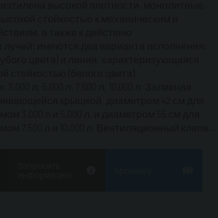
лиэтилена высокой плотности, монолитные,
ысокой стойкостью к механическим и
ствиям, а также к действию
 лучей; имеются два варианта исполнения:
лубого цвета) и линия, характеризующаяся
й стойкостью (белого цвета).
000 л, 5.000 л, 7.500 л, 10.000 л.
Заливная
чивающейся крышкой, диаметром 42 см для
ом 3.000 л и 5.000 л, и диаметром 55 см для
м 7.500 л и 10.000 л.
Вентиляционный клапан
 горловины 2”
Всасывающая труба 1”
ф:
Металлический шкаф с замком
Запросить
 мембранный насос, напряжение питания
брошюру
информацию
одительность 30 л/мин
Турбинный цифровой
ый шланг изготовлен из EPDM
(этилен-
к), диаметр сечения 3/4 ” длина 4 м