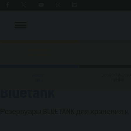
МОБИЛЬНЫЕ
ТОПЛИВНЫЕ
РЕЗЕРВУАРЫ
ЦИСТЕРНЫ
каталог
>
adblue®/urea
ADBLUE®
ЭКОЛОГИЧЕСК
UREA
ЛИНИЯ
Bluetank
Резервуары BLUETANK для хранения и 