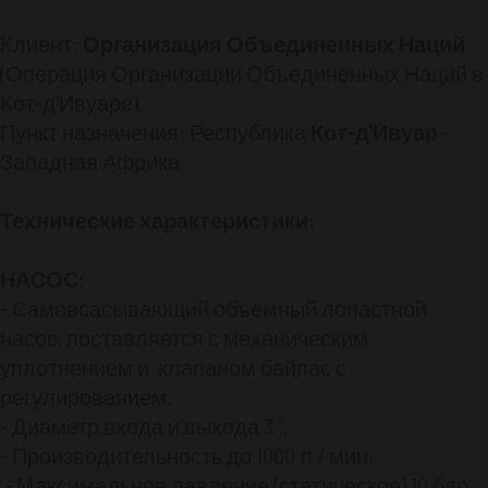
и не требуют никакого обслуживания.
- Шариковые подшипники изолированы от
Клиент:
Организация Объединенных Наций
перекачиваемой жидкости, с помощью
(Операция Организации Объединенных Наций в
механических уплотнений. Вал симметрично
Кот-д'Ивуаре).
поддерживается шарикоподшипниками,
балансируя силы, уменьшая износ и
Пункт назначения: Республика
Кот-д'Ивуар
-
обеспечивая оптимальный срок службы.
Западная Африка
- Регулируемый клапан "Байпас",
поддерживает постоянное давления на
Технические характеристики:
входе. Этот клапан не допускает превышения
давления в трубопроводной системе и
НАСОС
:
перегрузки двигателя.
ДВИГАТЕЛЬ
:
- Самовсасывающий объемный лопастной
насос, поставляется с механическим
- 4-х тактный двигатель для Дизельного
уплотнением и клапаном байпас с
топлива и топлива Jet A1, с воздушным
регулированием.
охлаждением.
- Диаметр входа и выхода 3 ".
- Кол-во цилиндров: 2
- Производительность до 1000 л / мин.
- Мощность: 16,3 ЛС
- Непосредственный впрыск топлива
- Максимальное давление (статическое) 10 бар,