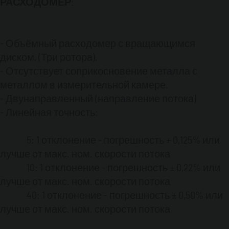
РАСХОДОМЕР
:
заусенцами, отколовшихся от нового
трубопровода, или другими инородными
материалами.
- Объёмный расходомер с вращающимся
ИСПОЛНЕНИЕ
:
диском, (Три ротора).
Оборудование монтируется на платформе и
- Отсутствует соприкосновение металла с
снабжается защитной стальной рамой с
металлом в измерительной камере.
отверстиями для вилочного погрузчика.
- Двунаправленный (направление потока)
- Линейная точность:
5: 1 отклонение - погрешность ± 0,125% или
лучше от макс. ном. скорости потока
10: 1 отклонение - погрешность ± 0,22% или
лучше от макс. ном. скорости потока
40: 1 отклонение - погрешность ± 0,50% или
лучше от макс. ном. скорости потока