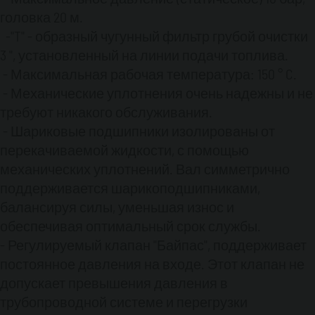
- Ручной запуск и электрический стартер, в
головка 20 м.
комплекте с электрощитом и батареей 12Vcc –
-"T" - образный чугунный фильтр грубой очистки
92 А / ч.
3 ", установленный на линии подачи топлива.
- Механический привод с помощью
- Максимальная рабочая температура: 150 ° C.
уменьшения привода редуктора. Редуктор
соединен с насосом и дизельным
- Механические уплотнения очень надежны и не
двигателем с помощью двух эластичных
требуют никакого обслуживания.
соединений, спроектированных
- Шариковые подшипники изолированы от
относительно крутящего момента и
перекачиваемой жидкости, с помощью
мощности двигателя.
механических уплотнений. Вал симметрично
поддерживается шарикоподшипниками,
ВХОД-ВЫХОД
:
балансируя силы, уменьшая износ и
обеспечивая оптимальный срок службы.
- Вход и выход 3 " «папа» сухие
- Регулируемый клапан "Байпас", поддерживает
разъединители, самоблокирующиеся
постоянное давления на входе. Этот клапан не
адаптеры.
допускает превышения давления в
- Материал: алюминий
трубопроводной системе и перегрузки
- Соединения: DN80, PN 10/16 фланцевые