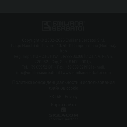
Copyright © 2002-2026 Emiliana Serbatoi S.r.l.
Largo Maestri del Lavoro, 40, 41011 Campogalliano (Modena),
Italy
Reg. Impr. MO - C.F./P.IVA: 01499200366 | C.C.I.A.A. REA n.
220082 - Cap. Soc. € 500.000 i.v.
Tel. +39 059 521911 - Fax: +39 059 521919 | e-mail:
info@emilianaserbatoi.it | www.emilianaserbatoi.com
Политика конфиденциальности и использования
файлов cookie
ES TAG - Privacy
Карта сайта