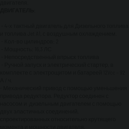
соединения.
двигателя.
- Уплотнение: витон
ДВИГАТЕЛЬ
:
- Противопыльные крышки из витона.
- 4-х тактный двигатель для Дизельного топлива
и топлива Jet A1, с воздушным охлаждением.
- Кол-во цилиндров: 2
- Мощность: 16,3 ЛС
РАСХОДОМЕР
:
- Непосредственный впрыск топлива
- Ручной запуск и электрический стартер, в
комплекте с электрощитом и батареей 12Vcc – 92
- Объёмный расходомер с вращающимся
А / ч.
диском, (Три ротора).
- Отсутствует соприкосновение металла с
- Механический привод с помощью уменьшения
металлом в измерительной камере.
привода редуктора. Редуктор соединен с
- Двунаправленный (направление потока)
насосом и дизельным двигателем с помощью
- Линейная точность:
двух эластичных соединений,
спроектированных относительно крутящего
5: 1 отклонение - погрешность ± 0,125%
момента и мощности двигателя.
или лучше от макс. ном. скорости потока