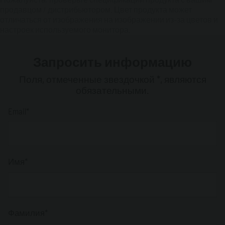
продавцом / дистрибьютором. Цвет продукта может
отличаться от изображения на изображении из-за цветов и
настроек используемого монитора.
Запросить информацию
Поля, отмеченные звездочкой *, являются
обязательными.
Email*
Имя*
Фамилия*