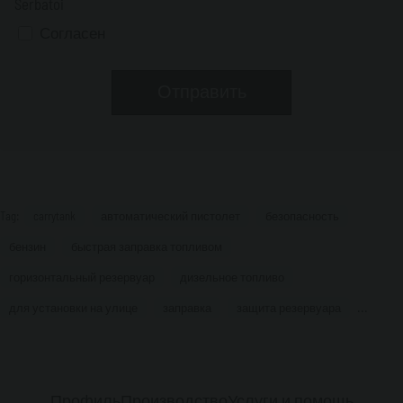
Serbatoi
Согласен
Tag:
carrytank
автоматический пистолет
безопасность
бензин
быстрая заправка топливом
горизонтальный резервуар
дизельное топливо
...
для установки на улице
заправка
защита резервуара
Профиль
Производство
Услуги и помощь