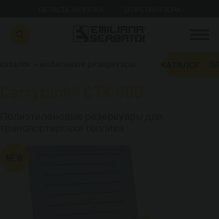
ОБЛАСТЬ ЗАГРУЗКИ
ЗАПРЕТНАЯ ЗОНА
КАТАЛОГ
каталог
>
мобильные резервуары
ЛИ
Carrytank® CTK 600
Полиэтиленовые резервуары для
транспортировки топлива
NEW