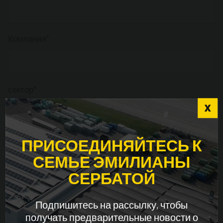
Компания*
сектор*
Choose the country you are in and your language
Страна*
ПРИСОЕДИНЯЙТЕСЬ К
for a better browsing experience
СЕМЬЕ ЭМИЛИАНЫ
СЕРБАТОЙ
WORLDWIDE
Адрес
Подпишитесь на рассылку, чтобы
ENGLISH
получать предварительные новости о