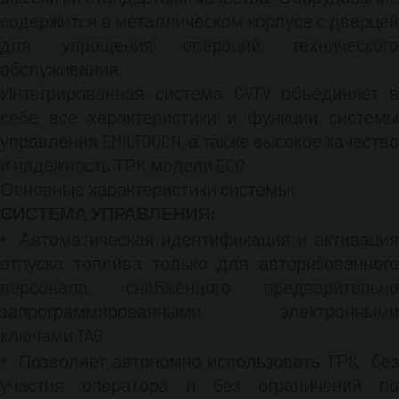
TAG, локальную сеть LAN или GPS- модем
содержится в металлическом корпусе с дверцей
посредством СМС-сообщения.
для упрощения операций технического
Топливораздаточная колонка:
обслуживания.
Окрашенный стальной корпус
Компактный
Интегрированная система CVTV объединяет в
лопастной насос, производительностью 70 л/
мин с фильтром и внутренними клапанами
себе все характеристики и функции системы
Стандартное электропитание 400В (есть
управления EMILTOUCH, а также высокое качество
версия питанием 230В)
Четырехпоршневой
и надёжность ТРК модели ECO.
счётчик топлива
Точность измерения: +/-
Основные характеристики системы:
0,2%
Циклический объём 0,5 л
Двигатель EEXD
СИСТЕМА УПРАВЛЕНИЯ:
Генератор импульсов
Пистолет ZVA с
четырёхметровым гибким шлангом
Автоматическая идентификация и активация
отпуска топлива только для авторизованного
персонала, снабжённого предварительно
запрограммированными электронными
ключами TAG
Позволяет автономно использовать ТРК без
участия оператора и без ограничений по