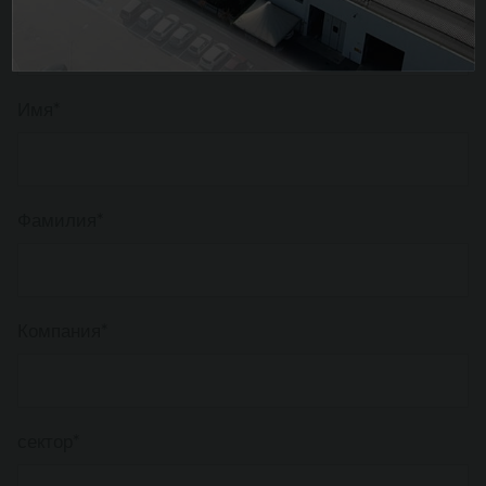
Email*
Имя*
Фамилия*
Компания*
сектор*