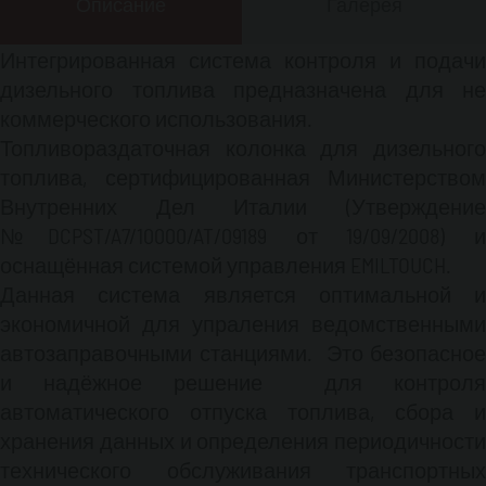
Описание
Галерея
осуществить доступ в систему, посредством
простого поднесения к бесконтактному
Интегрированная система контроля и подачи
считывающему устройству, работающему по
технлогии радиочастотной идентификации;
дизельного топлива предназначена для не
гарантирует отличную работу даже в грязной
коммерческого использования.
и пыльной окружающей среде.
Топливораздаточная колонка для дизельного
Электрическое и электронное оборудование
топлива, сертифицированная Министерством
спроектировано и изготовлено по передовым
Внутренних Дел Италии (Утверждение
технологиям в соответствии с самымим
№DCPST/A7/10000/AT/09189 от 19/09/2008) и
высокими стандартами качества.
Оборудование содержится в металлическом
оснащённая системой управления EMILTOUCH.
корпусе с дверцей для упрощения операций
Данная система является оптимальной и
технического обслуживания.
экономичной для упраления ведомственными
Интегрированная система CVTV объединяет в
автозаправочными станциями. Это безопасное
себе все характеристики и функции системы
и надёжное решение для контроля
управления EMILTOUCH, а также высокое
автоматического отпуска топлива, сбора и
качество и надёжность ТРК модели ECO.
Основные характеристики системы:
хранения данных и определения периодичности
СИСТЕМА УПРАВЛЕНИЯ:
технического обслуживания транспортных