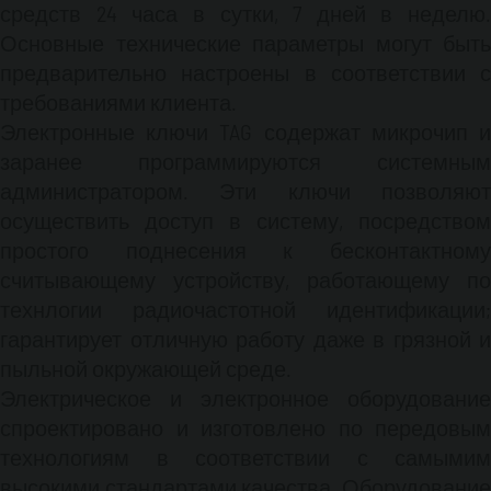
Автоматическая идентификация и активация
средств 24 часа в сутки, 7 дней в неделю.
отпуска топлива только для авторизованного
Основные технические параметры могут быть
персонала, снабжённого предварительно
предварительно настроены в соответствии с
запрограммированными электронными
требованиями клиента.
ключами TAG
Позволяет автономно
использовать ТРК без участия оператора и
Электронные ключи TAG содержат микрочип и
без ограничений по времени
Регистрация
заранее программируются системным
всех операций по отпуску топлива
Создание
администратором. Эти ключи позволяют
статистик и расчёт среднего потребления
осуществить доступ в систему, посредством
топлива
Мониторинг и упраление остатками
простого поднесения к бесконтактному
топлива в резервуарах
Возможность
устанавливать индивидуальные лимиты
считывающему устройству, работающему по
(максимальное количество заправок, макс.
технлогии радиочастотной идентификации;
кол-во отпускаемого топлива, расписание
гарантирует отличную работу даже в грязной и
заправок, установка пароля и других
пыльной окружающей среде.
параметров)
Возможность активировать
Электрическое и электронное оборудование
двойное распознание пользователя как по
спроектировано и изготовлено по передовым
ключу TAG так и по коду транспортного
средства
Обновление настроек системы
технологиям в соответствии с самымим
может проводиться через электронный ключ
высокими стандартами качества. Оборудование