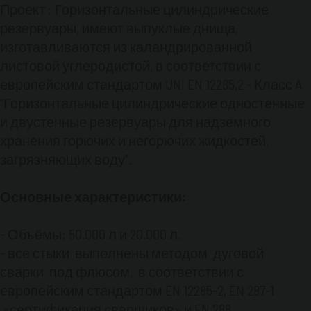
технического обслуживания и проверок;
Проект : Горизонтальные цилиндрические
лестницы и платформы разработаны и
резервуары, имеют выпуклые днища,
изготовлены в соответствии с руководящими
изготавливаются из каландрированной
принципами CAL / OSHA.
листовой углеродистой, в соответствии с
- Резервуары снабжены двумя
сертифицированными стальными опорами
европейским стандартом UNI EN 12285,2 - Класс A
или сёдлами, которые были разработаны и
"Горизонтальные цилиндрические одностенные
изготовлены в соответствии со стандартом
и двустенные резервуары для надземного
EN 12285-2.
хранения горючих и негорючих жидкостей,
- Диаметр люка 850 мм (745 мм свободный
загрязняющих воду".
проход), фланцевый с болтовой крышкой;
болты соответствуют EN ISO 898-1.
- 3 "заливная горловина, в комплекте с
Основные характеристики:
шаровым краном и соединением «папа» типа
Camlock с пылезащитной крышкой.
- Объёмы: 50.000 л и 20.000 л.
- Механический клапан - ограничитель
- все стыки выполнены методом дуговой
налива.
сварки под флюсом, в соответствии с
- 3 "всасывающий трубопровод, в комплекте с
европейским стандартом EN 12285-2, EN 287-1
донным клапаном, шаровым краном и
соединением «папа» типа Camlock с
«сертификация сварщиков» и EN 288