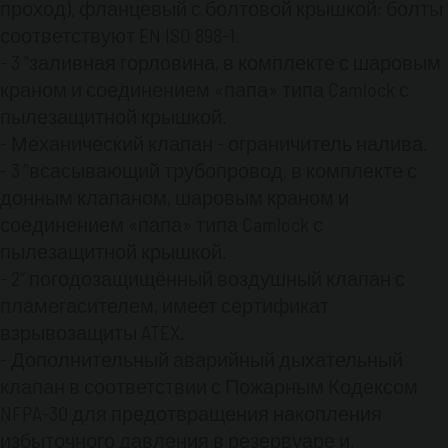
прокладки, фланцы, клапаны
проход), фланцевый с болтовой крышкой; болты
сертифицированы о совместимости с
соответствуют EN ISO 898-1.
дизельным топливом.
- 3 "заливная горловина, в комплекте с шаровым
- Резервуары и трубопроводы обработаны
краном и соединением «папа» типа Camlock с
пескодувкой (​​Sa2,5) в соответствии с EN ISO
пылезащитной крышкой.
8501-1, загрунтованы и окрашены
- Механический клапан - ограничитель налива.
двухкомпонетной эпоксидной белой краски.
- 3 "всасывающий трубопровод, в комплекте с
донным клапаном, шаровым краном и
соединением «папа» типа Camlock с
пылезащитной крышкой.
- 2” погодозащищённый воздушный клапан с
пламегасителем, имеет сертификат
взрывозащиты ATEX.
- Дополнительный аварийный дыхательный
клапан в соответствии с Пожарным Кодексом
NFPA-30 для предотвращения накопления
избыточного давления в резервуаре и,