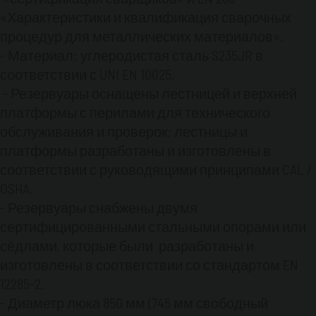
пылезащитной крышкой.
«Характеристики и квалификация сварочных
- 2” погодозащищённый воздушный клапан с
процедур для металлических материалов».
пламегасителем, имеет сертификат
- Материал: углеродистая сталь S235JR в
взрывозащиты ATEX.
соответствии с UNI EN 10025.
- Дополнительный аварийный дыхательный
клапан в соответствии с Пожарным Кодексом
- Резервуары оснащены лестницей и верхней
NFPA-30 для предотвращения накопления
платформы с перилами для технического
избыточного давления в резервуаре и,
обслуживания и проверок; лестницы и
возможного разрыва при воздействи огня.
платформы разработаны и изготовлены в
- 10” смотровой стальной люк с погодостойкой
соответствии с руководящими принципами CAL /
плотно закрывающейся крышкой.
OSHA.
- 1 "всасывающий трубопровод (для подачи
топлива генератору), расположенный
- Резервуары снабжены двумя
примерно в 80 мм от дна резервуара, снабжен
сертифицированными стальными опорами или
шаровым клапаном.
сёдлами, которые были разработаны и
- 1” сливное отверстие с шаровым краном
изготовлены в соответствии со стандартом EN
- Электронный магнитострикционный
12285-2.
уровнемер
- Диаметр люка 850 мм (745 мм свободный
- Все трубопроводы, фитинги, муфты,