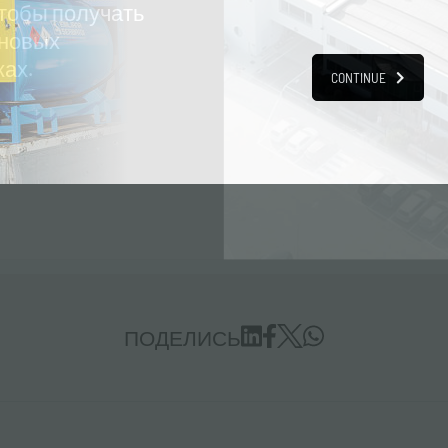
тобы получать
 новых
ках.
CONTINUE
Контакты
имся
Обратитесь в нашу службу
шу штаб-
поддержки для получения любой
не.
информации.
ПОДЕЛИСЬ