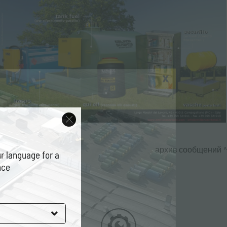
архив сообщений
r language for a
nce