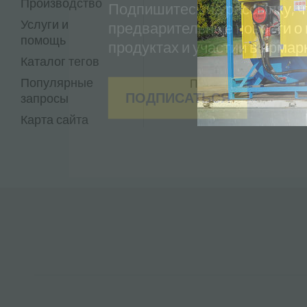
Производство
Подпишитесь на рассылку, ч
Услуги и
предварительные новости о
помощь
продуктах и ​​участии в ярмар
Каталог тегов
Где мы наход
Популярные
Приезжайте к нам в на
ПОДПИСАТЬСЯ
запросы
квартиру в Моде
Карта сайта