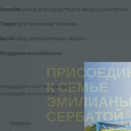
Securfito
шкаф для средств для защиты растений.
Traspo
для перевозки топлива.
Qui oil
сбор отработанных масел.
Поддоны-контейнеры
ПРИСОЕДИ
К СЕМЬЕ
предыдущее:
пакет безопасности
следующий:
emiliana serbatoi
ЭМИЛИАН
СЕРБАТОЙ
Профиль