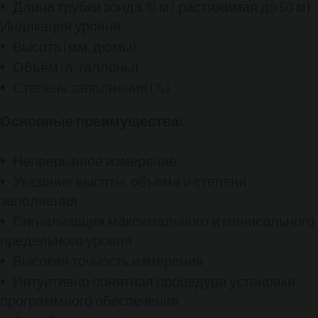
Программное обеспечение позволяет
Длина трубки зонда 10 м ( растяжимая до 50 м)
конфигурировать
все типы резервуаров.
Индикация уровня:
Кроме стандартных цилиндрических или
Высота (мм, дюмы)
кубических форм, можно ввести в программу
любую другую форму.
Объём (л, галлоны)
Степень заполнения (%)
Конфигурация сигнализации:
В наличии имеются две сигнализации,
Основные преимущества:
которые конфигурируются через
программное обеспечение.
Непрерывное измерение
OCIO
Указание высоты, объёма и степени
GSM
передаёт данные об уровне топлива
по сотовой связи GSM.
заполнения
Данная система позволяет проводить
Сигнализация максимального и минисального
мониторинг уровня топлива в резервуарах на
предельного уровня
расстоянии, посредством отправки СМС
Высокая точность измерения
сообщения или сообщения по электронной
почте.
Интуитивно понятная процедура установки
Трансмиттер с модемом GSM подключается к
программного обеспечения
датчику уровня OCIO и через удлинители