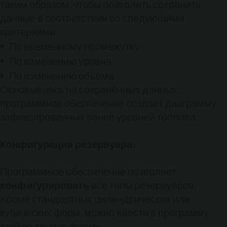
электронной почты.
Преимущества:
таким образом, чтобы позволить сохранить
Позволяет проводить мониторинг уровня
данные в соответствии со следующими
топлива на расстоянии без необходимости
критериями:
присутствия на месте. Это позволяет
По временному промежутку;
сэкономить время и обеспечивает
выполнение считывания в любой ситуации.
По изменению уровня;
Функция отсылки сигнальных сообщений
По изменению объёма.
позволяет предупредить поставщика или
Основываясь на сохранённых данных,
техобслуживателя, которые могут вовремя
программное обеспечение создаёт диаграмму
заполнить или опустошить резервуар.
зафиксированных ранее уровней топлива.
Функция отсылки регулярных сообщений
позволяет осуществлять мониторинг
резервуаров и обеспечивает непрерывность
Конфигурация резервуара:
работы операторов и поставщиков. Таким
образом, возможно получить существенную
Программное обеспечение позволяет
экономию за счёт более эффективной
конфигурировать
все типы резервуаров.
организации логистики поставок или
Кроме стандартных цилиндрических или
утилизации топлива.
кубических форм, можно ввести в программу
любую другую форму.