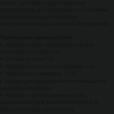
контакт, действуя на дистанционный
расстоянии до 1.000 м.
Программное обеспечение
позволяет
переключатель для управления устройствами
отобразить данные по уровню, объёму и
сигнализации или для бокировки
степени заполненя на экране ПК.
электропитания подключенного оборудования.
Эффективность программного
Технические характеристики:
обеспечения:
Программное обеспечение было
Электропитание напряжением 230 В и
разработано таким образом, чтобы
частотой 50 Гц (110В/60 Гц)
позволить сохранить данные в соответствии
Степень защиты IP 55
со следующими критериями:
Максимальная высота измерения 4 м
По временному промежутку;
По изменению
уровня;
Погрешность измерения: +/- 2%
По изменению объёма.
Основываясь
на сохранённых данных, программное
Контакт для определения максимального и
обеспечение создаёт диаграмму
минимального уровня
зафиксированных ранее уровней топлива.
Питание от сети переменного тока
напряжением 250 В, сила тока 5 А (или 30 В
Конфигурация резервуара:
постоянного тока, сила тока 5 А)