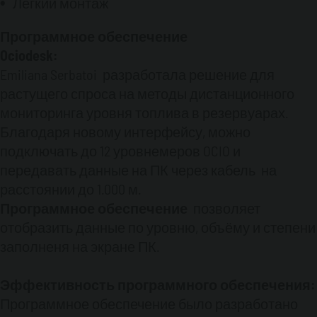
Легкий монтаж
может подключаться к 8 резервуарам.
Каждый резервуар оснащён уровнемером,
Программное обеспечение
который подключается через кабель к
Ociodesk
:
модулю
OCIO
GSM
.
Конфигурация системы
Emiliana Serbatoi разработала решение для
производится посредством отправки
закодированных СМС сообщений.
растущего спроса на методы дистанционного
мониторинга уровня топлива в резервуарах.
Программное обеспечение
OCIO
GSM
Благодаря новому интерфейсу, можно
позволяет:
подключать до 12 уровнемеров OCIO и
Запросить в любой момент уровнеь топлива
передавать данные на ПК через кабель на
в резервуаре
Сконфигурировать два сигнала
(минимального и максимального предельного
расстоянии до 1.000 м.
уровня) и послать предупредительное
Программное обеспечение
позволяет
сигнальное сообщение на один или более
отобразить данные по уровню, объёму и степени
номера телефона или на адрес электронной
заполненя на экране ПК.
почты.
Посылать регулярно в заранее
заданное время сообщение с указанием
Эффективность программного обеспечения:
уровня топлива в резервуаре на номера
телефона по умолчанию или на адрес
Программное обеспечение было разработано