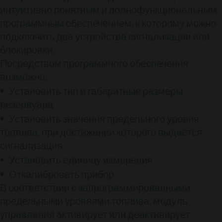
постоянного тока, сила тока 5 А)
Длина трубки
интуитивно понятным и полнофункциональным
зонда 10 м ( растяжимая до 50 м)
Индикация
программным обеспечением, к которому можно
уровня:
Высота (мм, дюмы)
Объём (л, галлоны)
подключить два устройства сигнализации или
Степень заполнения (%)
Основные
блокировки.
преимущества:
Посредством программного обеспечения
Непрерывное измерение
Указание высоты,
возможно:
объёма и степени заполнения
Сигнализация
Установить тип и габаритные размеры
максимального и минисального предельного
уровня
Высокая точность измерения
резервуара
Интуитивно понятная процедура установки
Установить значения предельного уровня
программного обеспечения
Легкий монтаж
топлива, при достижении которого выдаётся
Программное обеспечение
Ociodesk
:
сигнализация
Emiliana Serbatoi разработала решение для
Установить единицу измерения
растущего спроса на методы
дистанционного мониторинга уровня
Откалибровать прибор
топлива в резервуарах.
В соответствии с запрограммированными
Благодаря новому интерфейсу, можно
предельными уровнями топлива, модуль
подключать до 12 уровнемеров OCIO и
управления активирует или деактивирует
передавать данные на ПК через кабель на