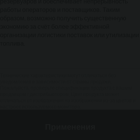
резервуаров и обеспечивает непрерывность
работы операторов и поставщиков. Таким
образом, возможно получить существенную
экономию за счёт более эффективной
организации логистики поставок или утилизации
топлива.
Технические характеристики могут отличаться без
уведомления в зависимости от страны продажи.
Пожалуйста, проверьте спецификации продукта с вашим
продавцом / дистрибьютором. Цвет продукта может
отличаться от изображения на изображении из-за цветов и
настроек используемого монитора.
Применения