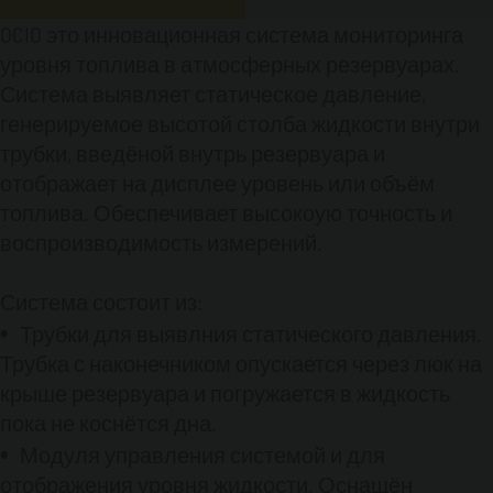
достижении которого выдаётся сигнализация
OCIO это инновационная система мониторинга
Установить единицу измерения
Откалибровать прибор
уровня топлива в атмосферных резервуарах.
В соответствии с
запрограммированными предельными
Система выявляет статическое давление,
уровнями топлива, модуль управления
генерируемое высотой столба жидкости внутри
активирует или деактивирует контакт,
трубки, введёной внутрь резервуара и
действуя на дистанционный переключатель
отображает на дисплее уровень или объём
для управления устройствами сигнализации
топлива. Обеспечивает высокоую точность и
или для бокировки электропитания
подключенного оборудования.
воспроизводимость измерений.
Технические характеристики:
Система состоит из:
Электропитание напряжением 230 В и
Трубки для выявлния статического давления.
частотой 50 Гц (110В/60 Гц)
Степень защиты IP
Трубка с наконечником опускается через люк на
55
Максимальная высота измерения 4 м
Погрешность измерения: +/- 2%
крыше резервуара и погружается в жидкость
Контакт для
определения максимального и минимального
пока не коснётся дна.
уровня
Питание от сети переменного тока
Модуля управления системой и для
напряжением 250 В, сила тока 5 А (или 30 В
отображения уровня жидкости. Оснащён