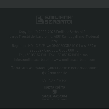
Copyright © 2002-2026 Emiliana Serbatoi S.r.l.
Largo Maestri del Lavoro, 40, 41011 Campogalliano (Modena),
Italy
Reg. Impr. MO - C.F./P.IVA: 01499200366 | C.C.I.A.A. REA n.
220082 - Cap. Soc. € 500.000 i.v.
Tel. +39 059 521911 - Fax: +39 059 521919 | e-mail:
info@emilianaserbatoi.it | www.emilianaserbatoi.com
Политика конфиденциальности и использования
файлов cookie
ES TAG - Privacy
Карта сайта