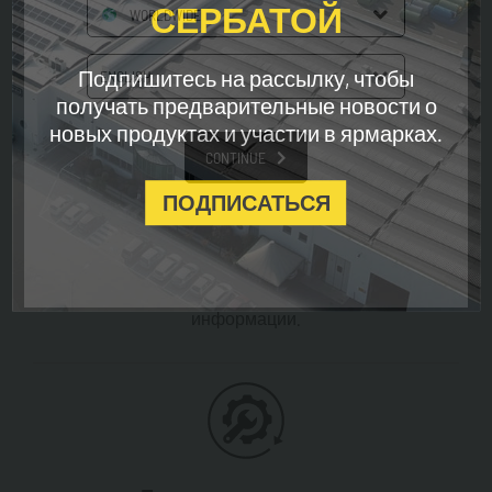
СЕРБАТОЙ
WORLDWIDE
Приезжайте к нам в нашу штаб-
квартиру в Модене.
Подпишитесь на рассылку, чтобы
ENGLISH
получать предварительные новости о
новых продуктах и ​​участии в ярмарках.
CONTINUE
ПОДПИСАТЬСЯ
Контакты
Обратитесь в нашу службу
поддержки для получения любой
информации.