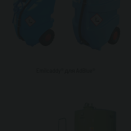
Emilcaddy® для AdBlue®