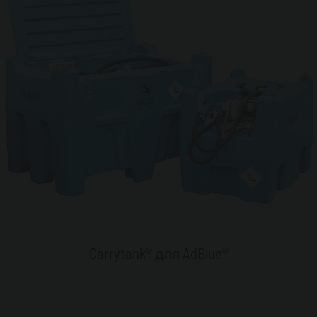
Carrytank® для AdBlue®