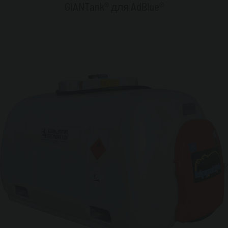
GIANTank® для AdBlue®