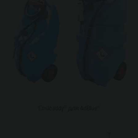
Emilcaddy® для AdBlue®