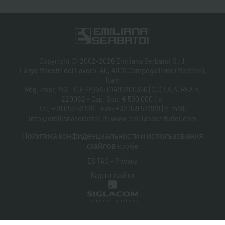
Copyright © 2002-2026 Emiliana Serbatoi S.r.l.
Largo Maestri del Lavoro, 40, 41011 Campogalliano (Modena),
Italy
Reg. Impr. MO - C.F./P.IVA: 01499200366 | C.C.I.A.A. REA n.
220082 - Cap. Soc. € 500.000 i.v.
Tel. +39 059 521911 - Fax: +39 059 521919 | e-mail:
info@emilianaserbatoi.it | www.emilianaserbatoi.com
Политика конфиденциальности и использования
файлов cookie
ES TAG - Privacy
Карта сайта