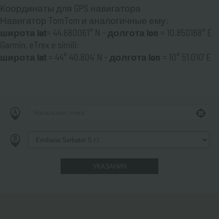
Координаты для GPS навигатора
Навигатор TomTom и аналогичные ему:
широта
lat
= 44.680061° N -
долгота lon
= 10.850168° E
Garmin, eTrex e simili:
широта lat
= 44° 40.804' N -
долгота lon
= 10° 51.010' E
УКАЗАНИЯ